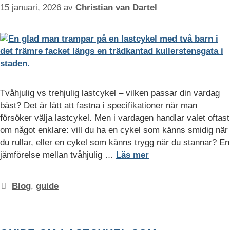
15 januari, 2026
av
Christian van Dartel
hemsidan.
Marknadsföring
Marknadsförings-
cookies används
för att leverera
besökare med
Tvåhjulig vs trehjulig lastcykel – vilken passar din vardag
anpassade
bäst? Det är lätt att fastna i specifikationer när man
annonser baserat
på de sidor de
försöker välja lastcykel. Men i vardagen handlar valet oftast
besökte tidigare
om något enklare: vill du ha en cykel som känns smidig när
och analysera
du rullar, eller en cykel som känns trygg när du stannar? En
effektiviteten i
jämförelse mellan tvåhjulig …
Läs mer
annonskampanjen.
Kategorier
Blog
,
guide