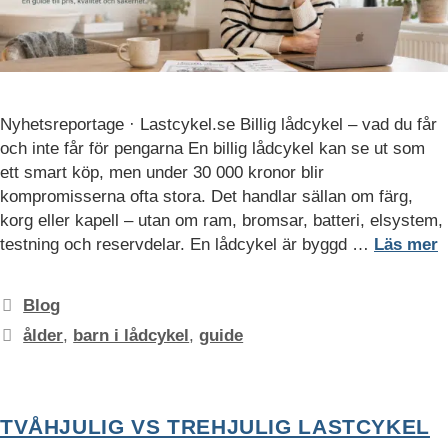
mätvärden, antal
besökare,
avvisningsfrekvens,
trafikkälla etc.
Nyhetsreportage · Lastcykel.se Billig lådcykel – vad du får
Upplevelse
och inte får för pengarna En billig lådcykel kan se ut som
Upplevelse-cookies
ett smart köp, men under 30 000 kronor blir
används för att
kompromisserna ofta stora. Det handlar sällan om färg,
förstå och
korg eller kapell – utan om ram, bromsar, batteri, elsystem,
analysera de
testning och reservdelar. En lådcykel är byggd …
Läs mer
viktigaste
prestandaindexen
på webbplatsen
Kategorier
som hjälper till att
Blog
leverera en bättre
Etiketter
ålder
,
barn i lådcykel
,
guide
användarupplevelse
för besökarna. Om
du nekar dessa
cookies kommer
TVÅHJULIG VS TREHJULIG LASTCYKEL
viss funktionalitet
att försvinna från