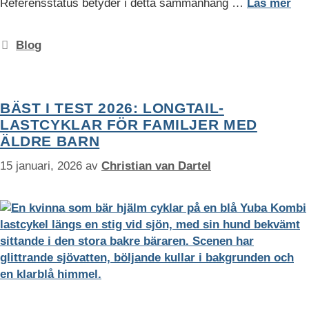
Referensstatus betyder i detta sammanhang …
Läs mer
Kategorier
Blog
BÄST I TEST 2026: LONGTAIL-
LASTCYKLAR FÖR FAMILJER MED
ÄLDRE BARN
15 januari, 2026
av
Christian van Dartel