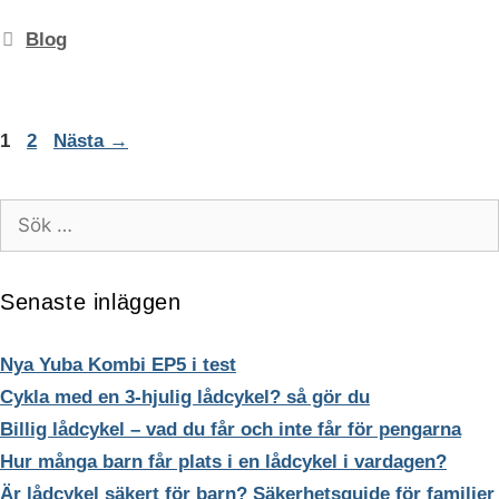
Kategorier
Blog
Sida
Sida
1
2
Nästa
→
Sök
efter:
Senaste inläggen
Nya Yuba Kombi EP5 i test
Cykla med en 3-hjulig lådcykel? så gör du
Billig lådcykel – vad du får och inte får för pengarna
Hur många barn får plats i en lådcykel i vardagen?
Är lådcykel säkert för barn? Säkerhetsguide för familjer