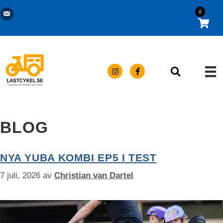
Hoppa
Kontakta oss via e-post
Trygg e-handel | 14 dagars öppet köp
0
till
×
innehåll
BLOG
NYA YUBA KOMBI EP5 I TEST
7 juli, 2026
av
Christian van Dartel