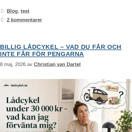
funktioner och
Kategorier
webbplatsen
Blog
,
test
fungerar inte
2 kommentarer
på det
avsedda sättet
utan dem.
Dessa
cookies lagrar
BILLIG LÅDCYKEL – VAD DU FÅR OCH
inga personligt
INTE FÅR FÖR PENGARNA
identifierbara
uppgifter.
8 maj, 2026
av
Christian van Dartel
Statistik
Statistik-cookies
används för att
förstå hur besökare
interagerar med
webbplatsen.
Dessa cookies
hjälper till att ge
information om