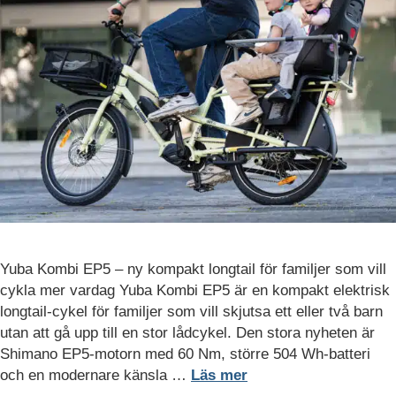
Yuba Kombi EP5 – ny kompakt longtail för familjer som vill
cykla mer vardag Yuba Kombi EP5 är en kompakt elektrisk
Nödvändiga
longtail-cykel för familjer som vill skjutsa ett eller två barn
Nödvändiga
utan att gå upp till en stor lådcykel. Den stora nyheten är
cookies är
Shimano EP5-motorn med 60 Nm, större 504 Wh-batteri
avgörande för
webbplatsens
och en modernare känsla …
Läs mer
grundläggande