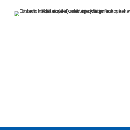
Nödvändiga
Nödvändiga
cookies är
avgörande för
webbplatsens
grundläggande