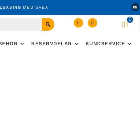
Kon
LEASING
MED SVEA
0
LBEHÖR
RESERVDELAR
KUNDSERVICE