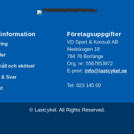
information
Företagsuppgifter
VD Sport & Konsult AB
ring
Medskogen 18
ler
784 76 Borlänge
Org. nr: 5567853972
åll och skötsel
E-post:
info@lastcykel.se
 & Svar
Tel: 023 145 00
kt
© Lastcykel. All Rights Reserved.