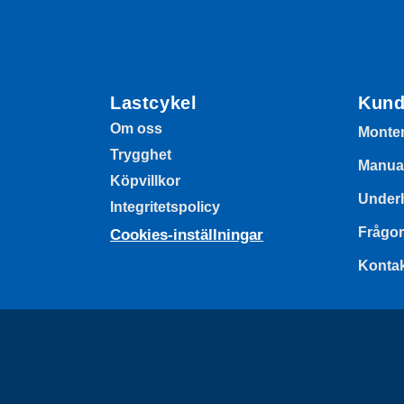
funktioner och
webbplatsen
fungerar inte
på det
avsedda sättet
Lastcykel
Kund
utan dem.
Dessa
Om oss
Monte
cookies lagrar
Trygghet
inga personligt
Manua
identifierbara
Köpvillkor
uppgifter.
Underh
Integritetspolicy
Frågor
Cookies-inställningar
Statistik
Konta
Statistik-cookies
används för att
förstå hur besökare
interagerar med
webbplatsen.
Dessa cookies
hjälper till att ge
information om