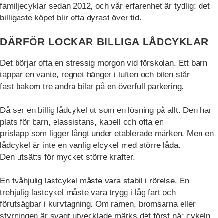
familjecyklar sedan 2012, och vår erfarenhet är tydlig: det
mätvärden, antal
billigaste köpet blir ofta dyrast över tid.
besökare,
avvisningsfrekvens,
trafikkälla etc.
DÄRFÖR LOCKAR BILLIGA LÅDCYKLAR
Det börjar ofta en stressig morgon vid förskolan. Ett barn
Upplevelse
tappar en vante, regnet hänger i luften och bilen står
Upplevelse-cookies
fast bakom tre andra bilar på en överfull parkering.
används för att
förstå och
analysera de
Då ser en billig lådcykel ut som en lösning på allt. Den har
viktigaste
plats för barn, elassistans, kapell och ofta en
prestandaindexen
prislapp som ligger långt under etablerade märken. Men en
på webbplatsen
lådcykel är inte en vanlig elcykel med större låda.
som hjälper till att
Den utsätts för mycket större krafter.
leverera en bättre
användarupplevelse
för besökarna. Om
En tvåhjulig lastcykel måste vara stabil i rörelse. En
du nekar dessa
trehjulig lastcykel måste vara trygg i låg fart och
cookies kommer
förutsägbar i kurvtagning. Om ramen, bromsarna eller
viss funktionalitet
styrningen är svagt utvecklade märks det först när cykeln
att försvinna från