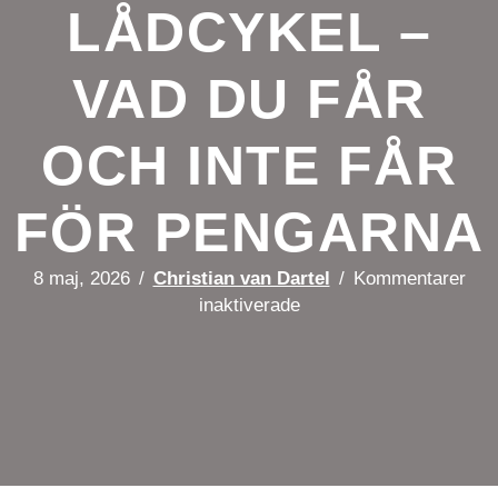
LÅDCYKEL –
VAD DU FÅR
OCH INTE FÅR
FÖR PENGARNA
8 maj, 2026
/
Christian van Dartel
/
Kommentarer
för
inaktiverade
Billig
lådcykel
Nödvändiga
–
Nödvändiga
vad
cookies är
du
avgörande för
får
webbplatsens
och
grundläggande