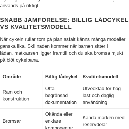
hemsidan.
används på riktigt.
SNABB JÄMFÖRELSE: BILLIG LÅDCYKEL
Marknadsföring
VS KVALITETSMODELL
Marknadsförings-
cookies används
När cykeln rullar tom på plan asfalt känns många modeller
för att leverera
ganska lika. Skillnaden kommer när barnen sitter i
besökare med
lådan, matkassen ligger framtill och du ska bromsa mjukt
anpassade
annonser baserat
på blöt cykelbana.
på de sidor de
besökte tidigare
Område
Billig lådcykel
Kvalitetsmodell
och analysera
effektiviteten i
annonskampanjen.
Ofta
Utvecklad för hög
Ram och
begränsad
last och daglig
konstruktion
dokumentation
användning
Okända eller
Kända märken med
Bromsar
enklare
reservdelar
komponenter