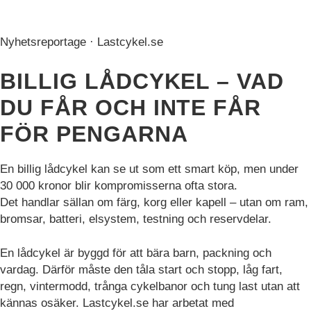
funktioner och
inte
webbplatsen
får
fungerar inte
Nyhetsreportage · Lastcykel.se
för
på det
pengarna
avsedda sättet
BILLIG LÅDCYKEL – VAD
utan dem.
Dessa
DU FÅR OCH INTE FÅR
cookies lagrar
inga personligt
FÖR PENGARNA
identifierbara
uppgifter.
En billig lådcykel kan se ut som ett smart köp, men under
30 000 kronor blir kompromisserna ofta stora.
Statistik
Det handlar sällan om färg, korg eller kapell – utan om ram,
Statistik-cookies
bromsar, batteri, elsystem, testning och reservdelar.
används för att
förstå hur besökare
En lådcykel är byggd för att bära barn, packning och
interagerar med
webbplatsen.
vardag. Därför måste den tåla start och stopp, låg fart,
Dessa cookies
regn, vintermodd, trånga cykelbanor och tung last utan att
hjälper till att ge
kännas osäker. Lastcykel.se har arbetat med
information om