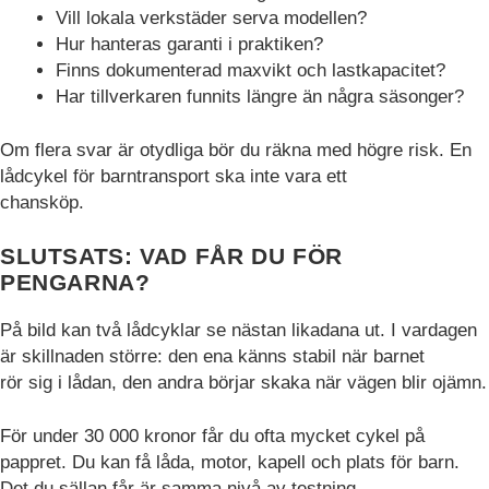
Vill lokala verkstäder serva modellen?
Hur hanteras garanti i praktiken?
Finns dokumenterad maxvikt och lastkapacitet?
Har tillverkaren funnits längre än några säsonger?
Om flera svar är otydliga bör du räkna med högre risk. En
lådcykel för barntransport ska inte vara ett
chansköp.
SLUTSATS: VAD FÅR DU FÖR
PENGARNA?
På bild kan två lådcyklar se nästan likadana ut. I vardagen
är skillnaden större: den ena känns stabil när barnet
rör sig i lådan, den andra börjar skaka när vägen blir ojämn.
För under 30 000 kronor får du ofta mycket cykel på
pappret. Du kan få låda, motor, kapell och plats för barn.
Det du sällan får är samma nivå av testning,