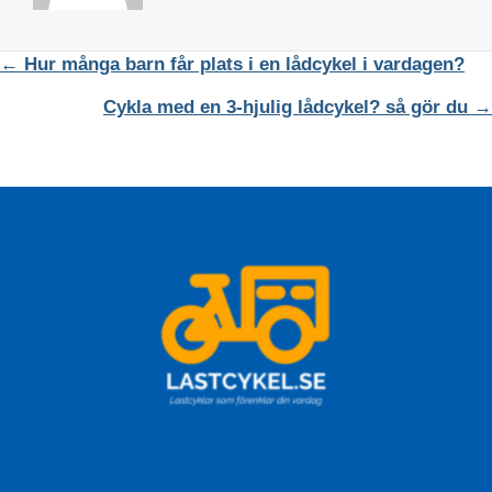
POSTS
← Hur många barn får plats i en lådcykel i vardagen?
NAVIGATION
Cykla med en 3-hjulig lådcykel? så gör du →