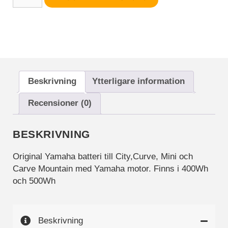
batteri
funktioner och
mängd
webbplatsen
fungerar inte
på det
avsedda sättet
utan dem.
Dessa
cookies lagrar
Beskrivning
Ytterligare information
inga personligt
identifierbara
Recensioner (0)
uppgifter.
BESKRIVNING
Statistik
Statistik-cookies
Original Yamaha batteri till City,Curve, Mini och
används för att
Carve Mountain med Yamaha motor. Finns i 400Wh
förstå hur besökare
och 500Wh
interagerar med
webbplatsen.
Dessa cookies
hjälper till att ge
Beskrivning
information om