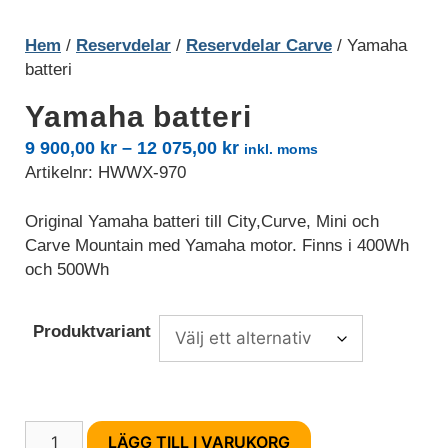
Hem
/
Reservdelar
/
Reservdelar Carve
/ Yamaha
batteri
Yamaha batteri
Prisintervall:
9 900,00
kr
–
12 075,00
kr
inkl. moms
Artikelnr:
HWWX-970
9
900,00 kr
Original Yamaha batteri till City,Curve, Mini och
till
Carve Mountain med Yamaha motor. Finns i 400Wh
12
och 500Wh
075,00 kr
Produktvariant
Nödvändiga
Nödvändiga
cookies är
avgörande för
webbplatsens
Yamaha
LÄGG TILL I VARUKORG
grundläggande