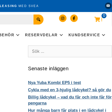
Kon
LEASING
MED SVEA
0
LBEHÖR
RESERVDELAR
KUNDSERVICE
Sök
efter:
Senaste inläggen
Nya Yuba Kombi EP5 i test
Cykla med en 3-hjulig lådcykel? så gör du
Billig lådcykel – vad du får och inte får för
pengarna
Hur många barn får plats i en lådcykel i