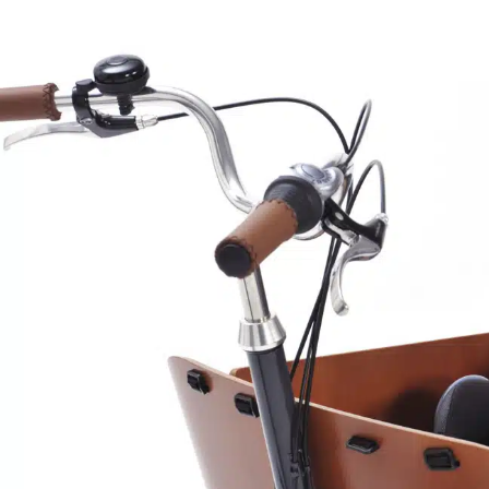
Nödvändiga
Nödvändiga
cookies är
avgörande för
webbplatsens
grundläggande