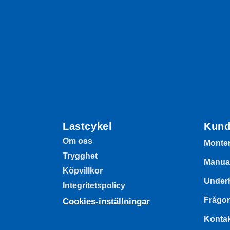
mätvärden, antal
besökare,
avvisningsfrekvens,
trafikkälla etc.
Upplevelse
Upplevelse-cookies
används för att
förstå och
analysera de
Lastcykel
Kund
viktigaste
prestandaindexen
Om oss
Monte
på webbplatsen
Trygghet
som hjälper till att
Manua
leverera en bättre
Köpvillkor
användarupplevelse
Underh
Integritetspolicy
för besökarna. Om
du nekar dessa
Frågor
Cookies-inställningar
cookies kommer
viss funktionalitet
Konta
att försvinna från