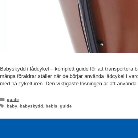
funktioner och
webbplatsen
fungerar inte
på det
avsedda sättet
utan dem.
Dessa
cookies lagrar
inga personligt
identifierbara
uppgifter.
Babyskydd i lådcykel – komplett guide för att transportera 
många föräldrar ställer när de börjar använda lådcykel i var
med på cykelturen. Den viktigaste lösningen är att använd
Statistik
Statistik-cookies
Kategorier
guide
används för att
Etiketter
förstå hur besökare
baby
,
babyskydd
,
bebis
,
guide
interagerar med
webbplatsen.
Dessa cookies
hjälper till att ge
information om