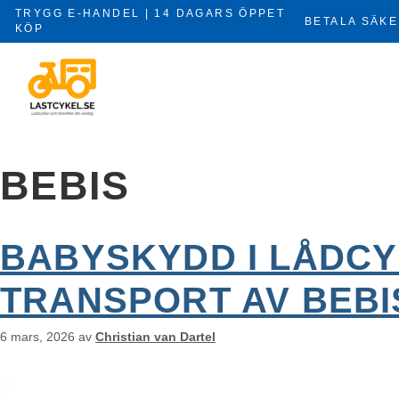
Hoppa
TRYGG E-HANDEL | 14 DAGARS ÖPPET
BETALA SÄKE
till
KÖP
×
innehåll
BEBIS
BABYSKYDD I LÅDCY
TRANSPORT AV BEBIS
6 mars, 2026
av
Christian van Dartel