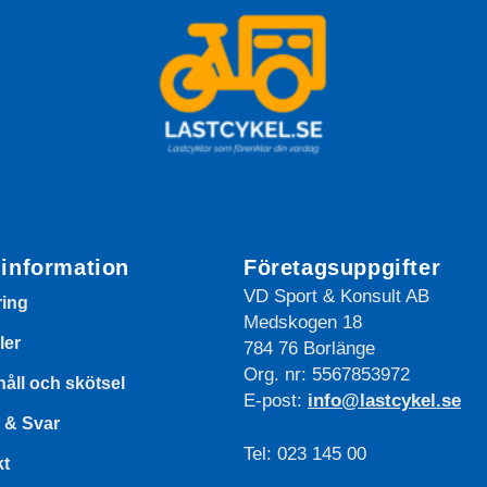
information
Företagsuppgifter
VD Sport & Konsult AB
ring
Medskogen 18
ler
784 76 Borlänge
Org. nr: 5567853972
åll och skötsel
E-post:
info@lastcykel.se
 & Svar
Tel: 023 145 00
kt