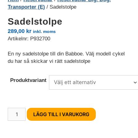
Transporter (E)
/ Sadelstolpe
Sadelstolpe
289,00
kr
inkl. moms
Artikelnr:
P932700
En ny sadelstolpe till din Babboe. Välj modell cykel
du har så skickar vi rätt sadelstolpe
Produktvariant
Nödvändiga
Sadelstolpe
Nödvändiga
LÄGG TILL I VARUKORG
cookies är
mängd
avgörande för
webbplatsens
grundläggande