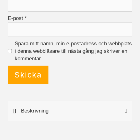
hemsidan.
E-post
*
Marknadsföring
Marknadsförings-
cookies används
Spara mitt namn, min e-postadress och webbplats
för att leverera
i denna webbläsare till nästa gång jag skriver en
besökare med
anpassade
kommentar.
annonser baserat
på de sidor de
besökte tidigare
och analysera
effektiviteten i
annonskampanjen.
Beskrivning