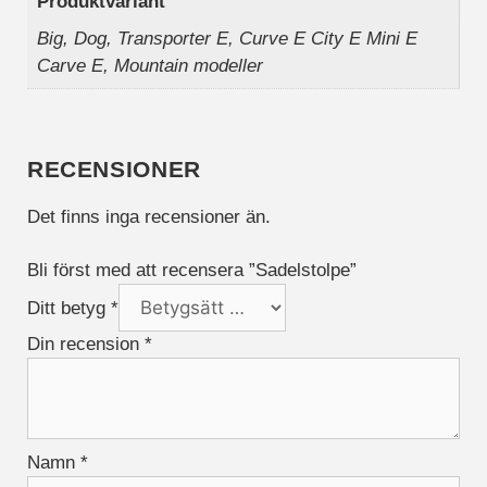
Produktvariant
mätvärden, antal
Big, Dog, Transporter E, Curve E City E Mini E
besökare,
avvisningsfrekvens,
Carve E, Mountain modeller
trafikkälla etc.
Upplevelse
RECENSIONER
Upplevelse-cookies
används för att
Det finns inga recensioner än.
förstå och
analysera de
viktigaste
Bli först med att recensera ”Sadelstolpe”
prestandaindexen
Ditt betyg
*
på webbplatsen
som hjälper till att
Din recension
*
leverera en bättre
användarupplevelse
för besökarna. Om
du nekar dessa
cookies kommer
Namn
*
viss funktionalitet
att försvinna från