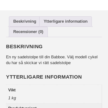
funktioner och
webbplatsen
fungerar inte
på det
Beskrivning
Ytterligare information
avsedda sättet
utan dem.
Recensioner (0)
Dessa
cookies lagrar
inga personligt
BESKRIVNING
identifierbara
uppgifter.
En ny sadelstolpe till din Babboe. Välj modell cykel
du har så skickar vi rätt sadelstolpe
Statistik
Statistik-cookies
YTTERLIGARE INFORMATION
används för att
förstå hur besökare
interagerar med
Vikt
webbplatsen.
Dessa cookies
1 kg
hjälper till att ge
information om