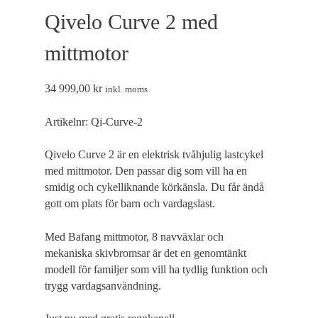
fungerar inte
Qivelo Curve 2 med
på det avsedda
sättet utan
dem. Dessa
mittmotor
cookies lagrar
inga
personligt
34 999,00
kr
inkl. moms
identifierbara
uppgifter.
Artikelnr:
Qi-Curve-2
Qivelo Curve 2 är en elektrisk tvåhjulig lastcykel
Statistik
Statistik-cookies
med mittmotor. Den passar dig som vill ha en
används för att
smidig och cykelliknande körkänsla. Du får ändå
förstå hur besökare
gott om plats för barn och vardagslast.
interagerar med
webbplatsen. Dessa
cookies hjälper till
Med Bafang mittmotor, 8 navväxlar och
att ge information
mekaniska skivbromsar är det en genomtänkt
om mätvärden,
modell för familjer som vill ha tydlig funktion och
antal besökare,
trygg vardagsanvändning.
avvisningsfrekvens,
trafikkälla etc.