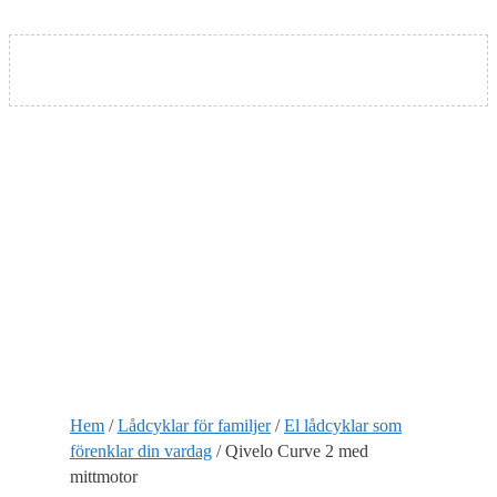
Nödvändiga
Nödvändiga
cookies är
avgörande för
Hem
/
Lådcyklar för familjer
/
El lådcyklar som
webbplatsens
grundläggande
förenklar din vardag
/ Qivelo Curve 2 med
funktioner och
mittmotor
webbplatsen