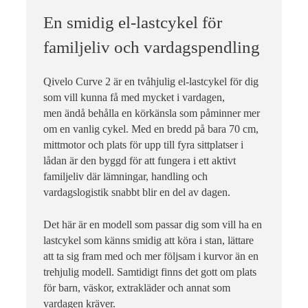
för att leverera
besökare med
En smidig el-lastcykel för
anpassade
annonser baserat
familjeliv och vardagspendling
på de sidor de
besökte tidigare
och analysera
Qivelo Curve 2 är en tvåhjulig el-lastcykel för dig
effektiviteten i
som vill kunna få med mycket i vardagen,
annonskampanjen.
men ändå behålla en körkänsla som påminner mer
om en vanlig cykel. Med en bredd på bara 70 cm,
mittmotor och plats för upp till fyra sittplatser i
lådan är den byggd för att fungera i ett aktivt
familjeliv där lämningar, handling och
vardagslogistik snabbt blir en del av dagen.
Det här är en modell som passar dig som vill ha en
lastcykel som känns smidig att köra i stan, lättare
att ta sig fram med och mer följsam i kurvor än en
trehjulig modell. Samtidigt finns det gott om plats
för barn, väskor, extrakläder och annat som
vardagen kräver.