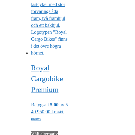
Royal
Cargobike
Premium
Betygsatt
5.00
av 5
49 950,00
kr
inkl.
moms
Den
Välj alternativ