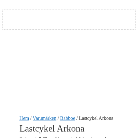
Nödvändiga
Nödvändiga
cookies är
avgörande för
Hem
/
Varumärken
/
Babboe
/ Lastcykel Arkona
webbplatsens
grundläggande
Lastcykel Arkona
funktioner och
webbplatsen