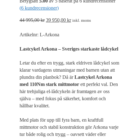
Betygsatt
5.00
av 5 baserat på
6
kundrecensioner
fungerar inte
(
6
kundrecensioner)
på det avsedda
sättet utan
Det
Det
44 995,00
kr
39 950,00
kr
dem. Dessa
inkl. moms
cookies lagrar
ursprungliga
nuvarande
inga
priset
priset
Artikelnr:
L-Arkona
personligt
var:
är:
identifierbara
uppgifter.
44
39
Lastcykel Arkona – Sveriges starkaste lådcykel
995,00 kr.
950,00 kr.
Letar du efter en trygg, stark eldriven lådcykel som
Statistik
klarar vardagens utmaningar med barnen utan att
Statistik-cookies
plundra din planbok? Då är
Lastcykel Arkona
används för att
med 110Nm stark mittmotor
ett perfekt val. Den
förstå hur besökare
här trehjuliga el-lådcykeln är framtagen av oss
interagerar med
webbplatsen. Dessa
själva – med fokus på säkerhet, komfort och
cookies hjälper till
hållbar kvalitet.
att ge information
om mätvärden,
antal besökare,
Med plats för upp till fyra barn, en kraftfull
avvisningsfrekvens,
mittmotor och stabil konstruktion gör Arkona varje
trafikkälla etc.
tur både rolig och trygg – oavsett väder eller