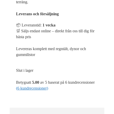
terräng.
Upplevelse
Leverans och försäljning
Upplevelse-cookies
används för att
förstå och
📦 Leveranstid:
1 vecka
analysera de
🛒 Säljs endast online – direkt från oss till dig för
viktigaste
bästa pris
prestandaindexen
på webbplatsen
som hjälper till att
Levereras komplett med regntält, dynor och
leverera en bättre
gummilistor
användarupplevelse
för besökarna. Om
du nekar dessa
cookies kommer
Slut i lager
viss funktionalitet
att försvinna från
Betygsatt
5.00
av 5 baserat på
6
kundrecensioner
hemsidan.
(
6
kundrecensioner)
Marknadsföring
Marknadsförings-
cookies används