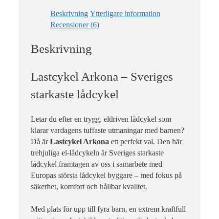
för att leverera
besökare med
Beskrivning
Ytterligare information
anpassade
Recensioner (6)
annonser baserat
på de sidor de
besökte tidigare
Beskrivning
och analysera
effektiviteten i
annonskampanjen.
Lastcykel Arkona – Sveriges
starkaste lådcykel
Letar du efter en trygg, eldriven lådcykel som
klarar vardagens tuffaste utmaningar med barnen?
Då är
Lastcykel Arkona
ett perfekt val. Den här
trehjuliga el-lådcykeln är Sveriges starkaste
lådcykel framtagen av oss i samarbete med
Europas största lådcykel byggare – med fokus på
säkerhet, komfort och hållbar kvalitet.
Med plats för upp till fyra barn, en extrem kraftfull