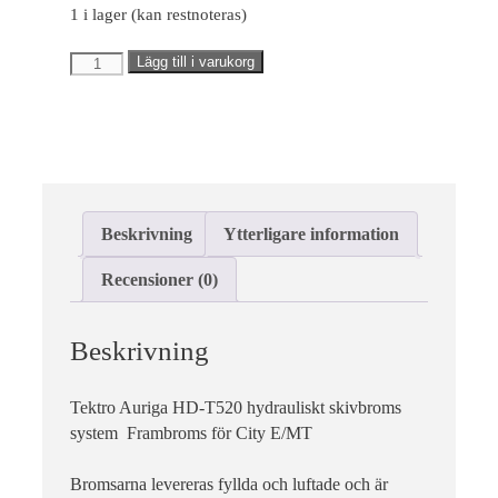
1 i lager (kan restnoteras)
Upplevelse
Hydrauliska
Lägg till i varukorg
Upplevelse-cookies
används för att
bromsar
förstå och
Tektro
analysera de
Auriga
viktigaste
prestandaindexen
Frambroms
på webbplatsen
för
som hjälper till att
City
leverera en bättre
Beskrivning
Ytterligare information
E/MT
användarupplevelse
för besökarna. Om
mängd
Recensioner (0)
du nekar dessa
cookies kommer
viss funktionalitet
att försvinna från
Beskrivning
hemsidan.
Tektro Auriga HD-T520 hydrauliskt skivbroms
system Frambroms för City E/MT
Marknadsföring
Marknadsförings-
cookies används
Bromsarna levereras fyllda och luftade och är