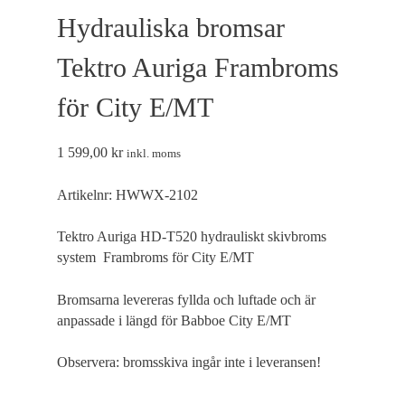
fungerar inte
Hydrauliska bromsar
på det avsedda
sättet utan
dem. Dessa
Tektro Auriga Frambroms
cookies lagrar
inga
för City E/MT
personligt
identifierbara
uppgifter.
1 599,00
kr
inkl. moms
Artikelnr:
HWWX-2102
Statistik
Statistik-cookies
används för att
Tektro Auriga HD-T520 hydrauliskt skivbroms
förstå hur besökare
system Frambroms för City E/MT
interagerar med
webbplatsen. Dessa
cookies hjälper till
Bromsarna levereras fyllda och luftade och är
att ge information
anpassade i längd för Babboe City E/MT
om mätvärden,
antal besökare,
Observera: bromsskiva ingår inte i leveransen!
avvisningsfrekvens,
trafikkälla etc.