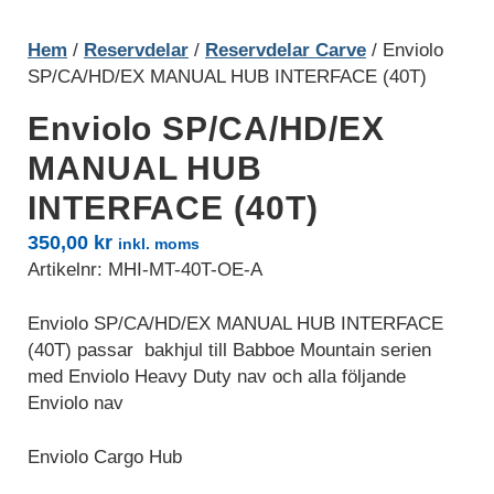
Hem
/
Reservdelar
/
Reservdelar Carve
/ Enviolo
SP/CA/HD/EX MANUAL HUB INTERFACE (40T)
Enviolo SP/CA/HD/EX
MANUAL HUB
INTERFACE (40T)
350,00
kr
inkl. moms
Artikelnr:
MHI-MT-40T-OE-A
Enviolo SP/CA/HD/EX MANUAL HUB INTERFACE
(40T) passar bakhjul till Babboe Mountain serien
med Enviolo Heavy Duty nav och alla följande
Nödvändiga
Nödvändiga
Enviolo nav
cookies är
avgörande för
Enviolo Cargo Hub
webbplatsens
grundläggande