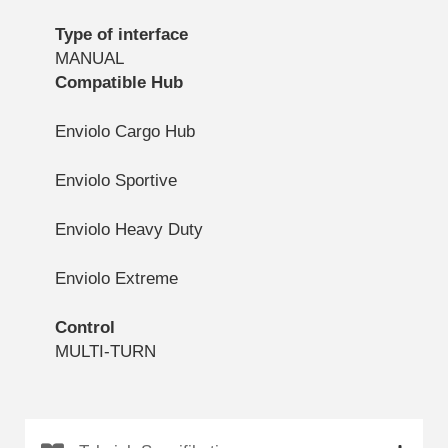
hemsidan.
Type of interface
MANUAL
Compatible Hub
Marknadsföring
Marknadsförings-
cookies används
Enviolo Cargo Hub
för att leverera
besökare med
Enviolo Sportive
anpassade
annonser baserat
på de sidor de
Enviolo Heavy Duty
besökte tidigare
och analysera
Enviolo Extreme
effektiviteten i
annonskampanjen.
Control
MULTI-TURN