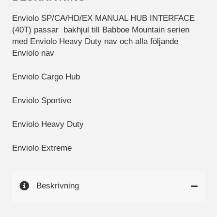
mätvärden, antal
besökare,
Enviolo SP/CA/HD/EX MANUAL HUB INTERFACE
avvisningsfrekvens,
(40T) passar bakhjul till Babboe Mountain serien
trafikkälla etc.
med Enviolo Heavy Duty nav och alla följande
Enviolo nav
Upplevelse
Enviolo Cargo Hub
Upplevelse-cookies
används för att
förstå och
Enviolo Sportive
analysera de
viktigaste
Enviolo Heavy Duty
prestandaindexen
på webbplatsen
som hjälper till att
Enviolo Extreme
leverera en bättre
användarupplevelse
för besökarna. Om
Beskrivning
du nekar dessa
cookies kommer
viss funktionalitet
att försvinna från