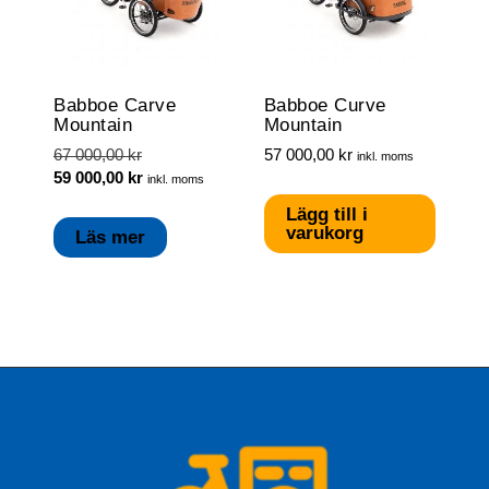
Babboe Carve
Babboe Curve
Mountain
Mountain
Det
67 000,00
kr
57 000,00
kr
inkl. moms
ursprungliga
Det
59 000,00
kr
inkl. moms
priset
nuvarande
Lägg till i
var:
priset
varukorg
Läs mer
67
är:
000,00 kr.
59
000,00 kr.