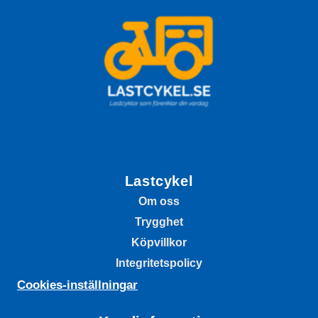
kan göra familjelivet enklare och roligare, samtidigt som du
bidrar till en grönare framtid.
Lastcykel
Om oss
Trygghet
Köpvillkor
Integritetspolicy
Cookies-inställningar