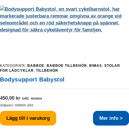
KATEGORIER:
BABBOE
,
BABBOE TILLBEHÖR
,
BIMAS
,
STOLAR
FÖR LÅDCYKLAR
,
TILLBEHÖR
Bodysupport Babystol
450,00
kr
inkl. moms
Artikelnr:
HWWX-394
Lägg till i varukorg
Mer info >