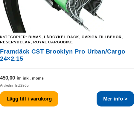
KATEGORIER:
BIMAS
,
LÅDCYKEL DÄCK
,
ÖVRIGA TILLBEHÖR
,
RESERVDELAR
,
ROYAL CARGOBIKE
Framdäck CST Brooklyn Pro Urban/Cargo
24×2.15
450,00
kr
inkl. moms
Artikelnr:
BU2865
Lägg till i varukorg
Mer info >