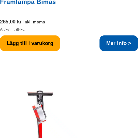
Framlampa Bimas
265,00
kr
inkl. moms
Artikelnr:
BI-FL
Lägg till i varukorg
Mer info >