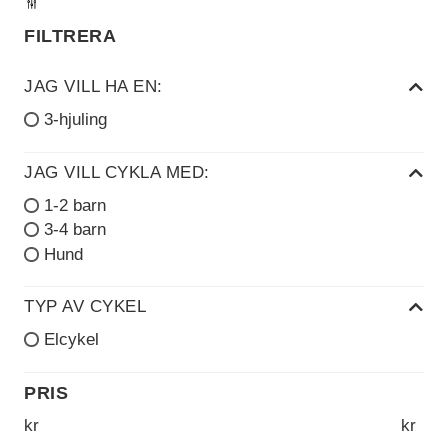
FILTRERA
JAG VILL HA EN:
3-hjuling
JAG VILL CYKLA MED:
1-2 barn
3-4 barn
Hund
TYP AV CYKEL
Elcykel
Nödvändiga
Nödvändiga
cookies är
PRIS
avgörande för
webbplatsens
kr
kr
grundläggande