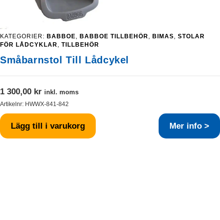
KATEGORIER:
BABBOE
,
BABBOE TILLBEHÖR
,
BIMAS
,
STOLAR
FÖR LÅDCYKLAR
,
TILLBEHÖR
Småbarnstol Till Lådcykel
1 300,00
kr
inkl. moms
Artikelnr:
HWWX-841-842
Lägg till i varukorg
Mer info >