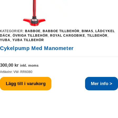
KATEGORIER:
BABBOE
,
BABBOE TILLBEHÖR
,
BIMAS
,
LÅDCYKEL
DÄCK
,
ÖVRIGA TILLBEHÖR
,
ROYAL CARGOBIKE
,
TILLBEHÖR
,
YUBA
,
YUBA TILLBEHÖR
Cykelpump Med Manometer
300,00
kr
inkl. moms
Artikelnr:
VW- RR6080
Lägg till i varukorg
Mer info >