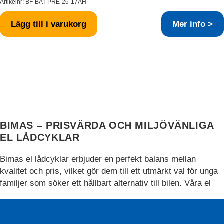
Artikelnr:
BF-BAT-PRE-26-17AH
Lägg till i varukorg
Mer info >
BIMAS – PRISVÄRDA OCH MILJÖVÄNLIGA
EL LÅDCYKLAR
Bimas el lådcyklar erbjuder en perfekt balans mellan
kvalitet och pris, vilket gör dem till ett utmärkt val för unga
familjer som söker ett hållbart alternativ till bilen. Våra el
lådcyklar är designade för att passa din moderna livsstil,
med fokus på funktionalitet, stil och miljömedvetenhet.
Utforska vårt sortiment och upptäck hur Bimas el lådcyklar