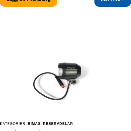
hemsidan.
Marknadsföring
Marknadsförings-
cookies används
för att leverera
besökare med
anpassade
annonser baserat
på de sidor de
besökte tidigare
och analysera
effektiviteten i
annonskampanjen.
KATEGORIER:
BIMAS
,
RESERVDELAR