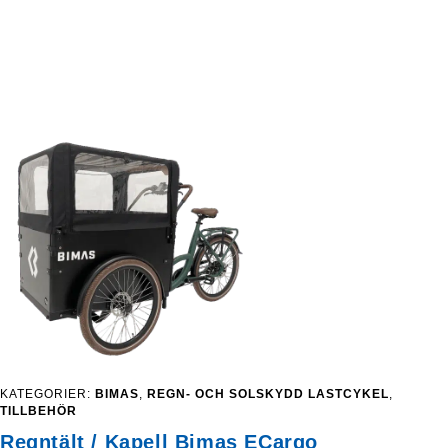
KATEGORIER:
BIMAS
,
REGN- OCH SOLSKYDD LASTCYKEL
,
TILLBEHÖR
Regntält / Kapell Bimas ECargo