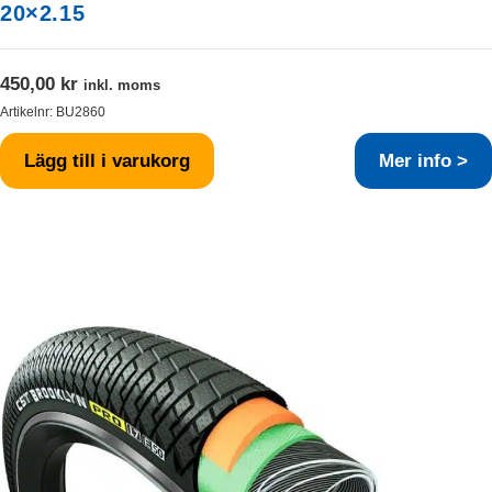
20×2.15
450,00
kr
inkl. moms
Artikelnr:
BU2860
Lägg till i varukorg
Mer info >