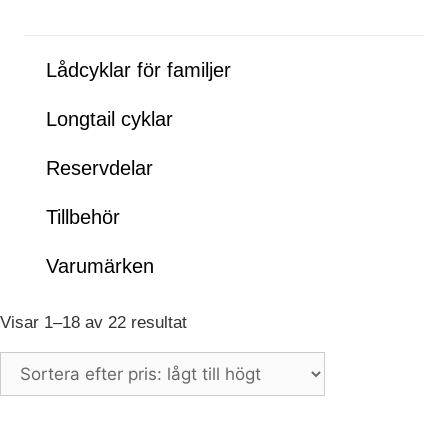
funktioner och
webbplatsen
fungerar inte
Lådcyklar för familjer
på det
avsedda sättet
utan dem.
Longtail cyklar
Dessa
cookies lagrar
Reservdelar
inga personligt
identifierbara
Tillbehör
uppgifter.
Varumärken
Statistik
Statistik-cookies
Sorterade
Visar 1–18 av 22 resultat
används för att
förstå hur besökare
efter
interagerar med
pris:
webbplatsen.
lågt
Dessa cookies
till
hjälper till att ge
högt
information om