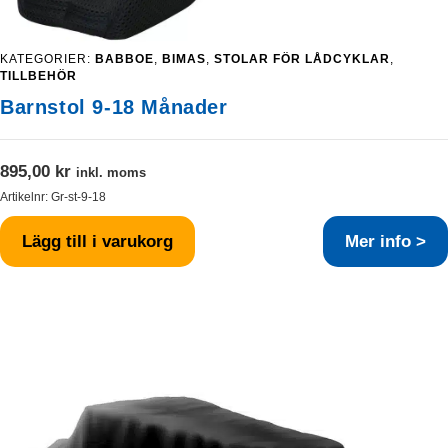
KATEGORIER:
BABBOE
,
BIMAS
,
STOLAR FÖR LÅDCYKLAR
,
TILLBEHÖR
Barnstol 9-18 Månader
895,00
kr
inkl. moms
Artikelnr:
Gr-st-9-18
Lägg till i varukorg
Mer info >