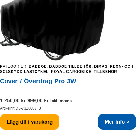
KATEGORIER:
BABBOE
,
BABBOE TILLBEHÖR
,
BIMAS
,
REGN- OCH
SOLSKYDD LASTCYKEL
,
ROYAL CARGOBIKE
,
TILLBEHÖR
Cover / Överdrag Pro 3W
Det
Det
1 250,00
kr
999,00
kr
inkl. moms
ursprungliga
nuvarande
Artikelnr:
DS-7316087_3
priset
priset
Lägg till i varukorg
Mer info >
var:
är:
1
999,00 kr.