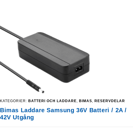
har
flera
varianter.
De
olika
alternativen
kan
väljas
på
produktsidan
KATEGORIER:
BATTERI OCH LADDARE
,
BIMAS
,
RESERVDELAR
Bimas Laddare Samsung 36V Batteri / 2A /
42V Utgång