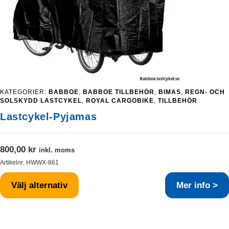
KATEGORIER:
BABBOE
,
BABBOE TILLBEHÖR
,
BIMAS
,
REGN- OCH
SOLSKYDD LASTCYKEL
,
ROYAL CARGOBIKE
,
TILLBEHÖR
Lastcykel-Pyjamas
800,00
kr
inkl. moms
Artikelnr:
HWWX-861
Välj alternativ
Mer info >
Den
här
produkten