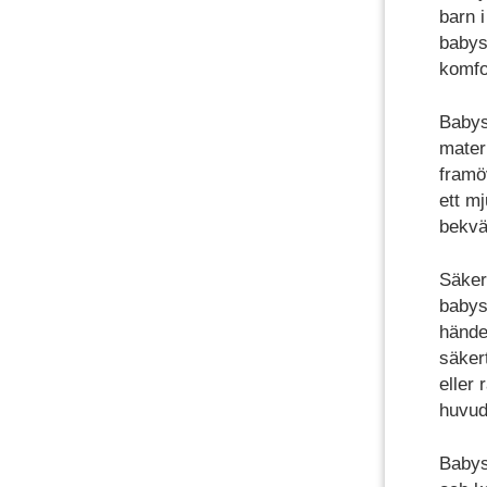
barn 
babyst
komfo
Babyst
mater
framö
ett mj
bekväm
Säker
babyst
hände
säkert
eller
huvud
Babys