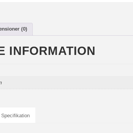
K
A
L
T
ensioner (0)
I
L
L
E INFORMATION
B
A
B
Y
S
m
T
O
L
 Specifikation