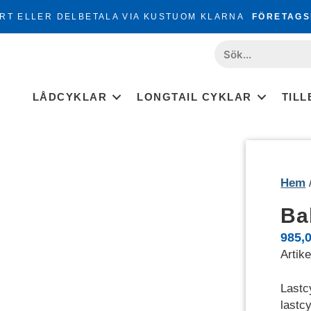
RT ELLER DELBETALA VIA KUSTUOM KLARNA
FÖRETAGS
LÅDCYKLAR
LONGTAIL CYKLAR
TIL
Hem
Bab
985,
Artik
Lastcy
lastc