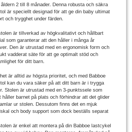
i åldern 2 till 8 månader. Denna robusta och säkra
ol är speciellt designad för att ge din baby ultimat
rt och trygghet under färden.
olen är tillverkad av högkvalitativt och hållbart
ial som garanterar att den håller i många år
ver. Den är utrustad med en ergonomisk form och
ukt vadderat säte för att ge optimalt stöd och
lighet för ditt barn.
het är alltid av högsta prioritet, och med Babboe
ol kan du vara säker på att ditt barn är i trygga
r. Stolen är utrustad med en 3-punktssele som
 håller barnet på plats och förhindrar att det glider
 ramlar ur stolen. Dessutom finns det en mjuk
skal och body support som dock beställs separat
tolen är enkel att montera på din Babboe lastcykel