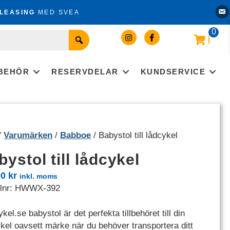
Kon
LEASING
MED SVEA
0
LBEHÖR
RESERVDELAR
KUNDSERVICE
/
Varumärken
/
Babboe
/ Babystol till lådcykel
ystol till lådcykel
00
kr
inkl. moms
elnr:
HWWX-392
kel.se babystol är det perfekta tillbehöret till din
ykel oavsett märke när du behöver transportera ditt