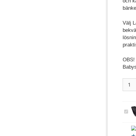
och k
bänke
Välj 
bekvä
lösnin
prakti
OBS! 
Babys
Babys
till
lådcy
mäng
B
a
b
y