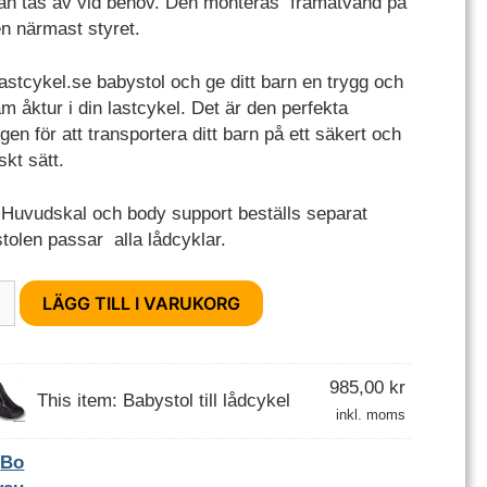
an tas av vid behov. Den monteras framåtvänd på
n närmast styret.
Lastcykel.se babystol och ge ditt barn en trygg och
m åktur i din lastcykel. Det är den perfekta
gen för att transportera ditt barn på ett säkert och
skt sätt.
Huvudskal och body support beställs separat
tolen passar alla lådcyklar.
tol
LÄGG TILL I VARUKORG
kel
d
985,00
kr
This item:
Babystol till lådcykel
inkl. moms