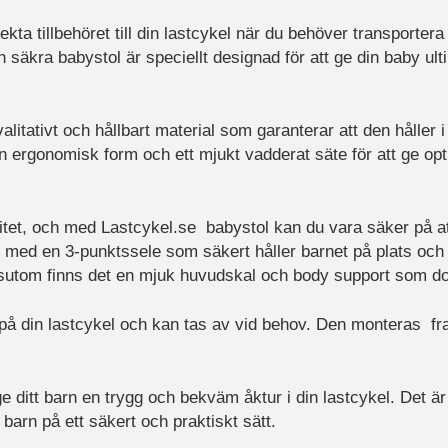
kta tillbehöret till din lastcykel när du behöver transportera 
 säkra babystol är speciellt designad för att ge din baby ul
alitativt och hållbart material som garanterar att den håller 
 ergonomisk form och ett mjukt vadderat säte för att ge opt
ritet, och med Lastcykel.se babystol kan du vara säker på att
d med en 3-punktssele som säkert håller barnet på plats och f
essutom finns det en mjuk huvudskal och body support som do
 på din lastcykel och kan tas av vid behov. Den monteras f
e ditt barn en trygg och bekväm åktur i din lastcykel. Det är
t barn på ett säkert och praktiskt sätt.