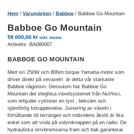
Hem
/
Varumärken
/
Babboe
/ Babboe Go Mountain
Babboe Go Mountain
59 000,00
kr
inkl. moms
Artikelnr:
BA080007
BABBOE GO MOUNTAIN
Med sin 250W och 80Nm torque Yamaha-motor som
driver direkt på vevaxeln är detta vår starkaste
Babboe någonsin. Dessutom har Babboe Go
Mountain det steglösa växelsystemet från NuVinci,
som erbjuder cyklister en tyst , bekväm och
Nödvändiga
ojämförlig körupplevelse. Justering av växeln i
Nödvändiga
cookies är
förhållande till terrängen och individens åkstil är lika
avgörande för
enkel som att vrida på volymknappen på en radio. De
webbplatsens
hydrauliska skivbromsarna fram och bak garanterar
grundläggande