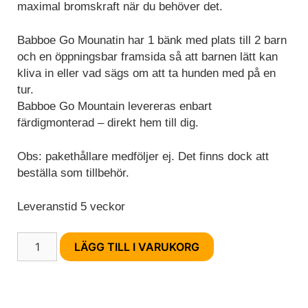
maximal bromskraft när du behöver det.
funktioner och
webbplatsen
fungerar inte
Babboe Go Mounatin har 1 bänk med plats till 2 barn
på det
och en öppningsbar framsida så att barnen lätt kan
avsedda sättet
kliva in eller vad sägs om att ta hunden med på en
utan dem.
tur.
Dessa
Babboe Go Mountain levereras enbart
cookies lagrar
inga personligt
färdigmonterad – direkt hem till dig.
identifierbara
uppgifter.
Obs: pakethållare medföljer ej. Det finns dock att
beställa som tillbehör.
Statistik
Leveranstid 5 veckor
Statistik-cookies
används för att
förstå hur besökare
Babboe
LÄGG TILL I VARUKORG
interagerar med
Go
webbplatsen.
Mountain
Dessa cookies
mängd
hjälper till att ge
information om