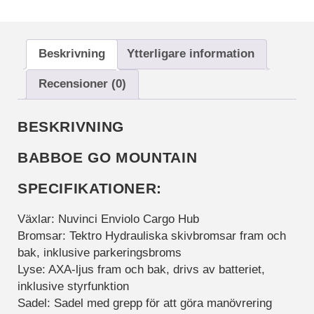
mätvärden, antal
besökare,
avvisningsfrekvens,
trafikkälla etc.
Beskrivning
Ytterligare information
Recensioner (0)
Upplevelse
Upplevelse-cookies
BESKRIVNING
används för att
förstå och
BABBOE GO MOUNTAIN
analysera de
viktigaste
prestandaindexen
SPECIFIKATIONER:
på webbplatsen
som hjälper till att
Växlar: Nuvinci Enviolo Cargo Hub
leverera en bättre
Bromsar: Tektro Hydrauliska skivbromsar fram och
användarupplevelse
bak, inklusive parkeringsbroms
för besökarna. Om
Lyse: AXA-ljus fram och bak, drivs av batteriet,
du nekar dessa
cookies kommer
inklusive styrfunktion
viss funktionalitet
Sadel: Sadel med grepp för att göra manövrering
att försvinna från