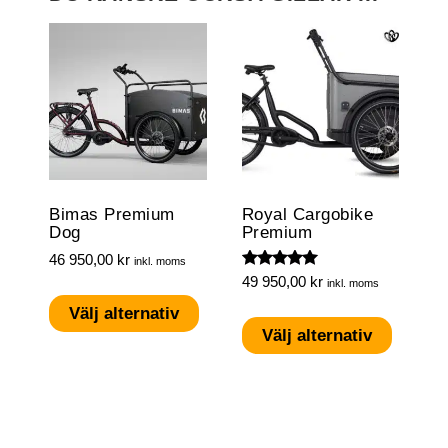
Bimas Premium
Royal Cargobike
Dog
Premium
46 950,00
kr
inkl. moms
Betygsatt
49 950,00
kr
inkl. moms
Den
5.00
av 5
Den
här
Välj alternativ
här
Välj alternativ
produkten
produk
har
har
flera
flera
varianter.
variante
De