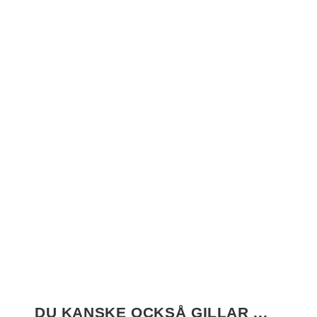
Babboe Big E
Regnskydd
450
Flow/Carve (E)
(MT)
36 995,00
kr
inkl. moms
700,00
kr
inkl. moms
Läs mer
Lägg till i
varukorg
DU KANSKE OCKSÅ GILLAR ...