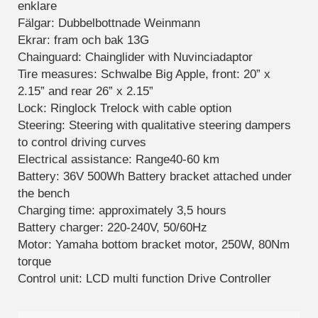
enklare
hemsidan.
Fälgar: Dubbelbottnade Weinmann
Ekrar: fram och bak 13G
Chainguard: Chainglider with Nuvinciadaptor
Marknadsföring
Tire measures: Schwalbe Big Apple, front: 20” x
Marknadsförings-
cookies används
2.15” and rear 26” x 2.15”
för att leverera
Lock: Ringlock Trelock with cable option
besökare med
Steering: Steering with qualitative steering dampers
anpassade
to control driving curves
annonser baserat
Electrical assistance: Range40-60 km
på de sidor de
besökte tidigare
Battery: 36V 500Wh Battery bracket attached under
och analysera
the bench
effektiviteten i
Charging time: approximately 3,5 hours
annonskampanjen.
Battery charger: 220-240V, 50/60Hz
Motor: Yamaha bottom bracket motor, 250W, 80Nm
torque
Control unit: LCD multi function Drive Controller