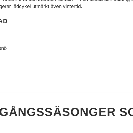
ngerar lådcykel utmärkt även vintertid.
AD
snö
ERGÅNGSSÄSONGER S