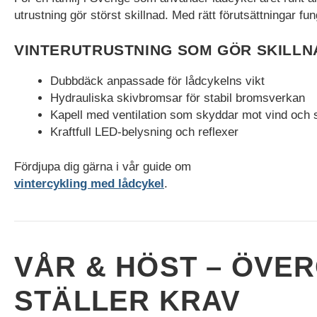
mätvärden, antal
utrustning gör störst skillnad. Med rätt förutsättningar fu
besökare,
avvisningsfrekvens,
VINTERUTRUSTNING SOM GÖR SKILLN
trafikkälla etc.
Dubbdäck anpassade för lådcykelns vikt
Hydrauliska skivbromsar för stabil bromsverkan
Upplevelse
Kapell med ventilation som skyddar mot vind och 
Upplevelse-cookies
används för att
Kraftfull LED-belysning och reflexer
förstå och
analysera de
Fördjupa dig gärna i vår guide om
viktigaste
vintercykling med lådcykel
.
prestandaindexen
på webbplatsen
som hjälper till att
leverera en bättre
användarupplevelse
VÅR & HÖST – ÖV
för besökarna. Om
du nekar dessa
cookies kommer
STÄLLER KRAV
viss funktionalitet
att försvinna från