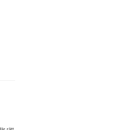
G
är rätt