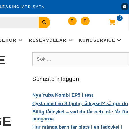
Kon
LEASING
MED SVEA
0
LBEHÖR
RESERVDELAR
KUNDSERVICE
E
Sök
efter:
Senaste inläggen
Nya Yuba Kombi EP5 i test
Cykla med en 3-hjulig lådcykel? så gör du
Billig lådcykel – vad du får och inte får för
GE
pengarna
Hur många barn får plats i en lådcykel i