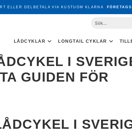
RT ELLER DELBETALA VIA KUSTUOM KLARNA
FÖRETAGS
LÅDCYKLAR
LONGTAIL CYKLAR
TIL
ÅDCYKEL I SVERIG
ATA GUIDEN FÖR
LÅDCYKEL I SVERI