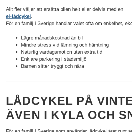
funktioner och
Allt fler väljer att ersätta bilen helt eller delvis med en
webbplatsen
el-lådcykel
.
fungerar inte
på det
För en familj i Sverige handlar valet ofta om enkelhet, eko
avsedda sättet
utan dem.
Lägre månadskostnad än bil
Dessa
Mindre stress vid lämning och hämtning
cookies lagrar
inga personligt
Naturlig vardagsmotion utan extra tid
identifierbara
Enklare parkering i stadsmiljö
uppgifter.
Barnen sitter tryggt och nära
Statistik
Statistik-cookies
används för att
LÅDCYKEL PÅ VINT
förstå hur besökare
interagerar med
ÄVEN I KYLA OCH S
webbplatsen.
Dessa cookies
hjälper till att ge
information om
För en familj i Sverige som använder lådcykel året runt ä