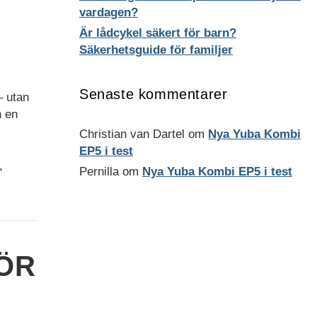
vardagen?
Är lådcykel säkert för barn?
Säkerhetsguide för familjer
Senaste kommentarer
– utan
h en
Christian van Dartel
om
Nya Yuba Kombi
EP5 i test
,
Pernilla
om
Nya Yuba Kombi EP5 i test
ÖR