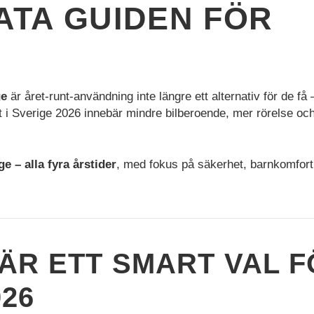
MATA GUIDEN FÖR
ge
är året-runt-användning inte längre ett alternativ för de få 
t i Sverige 2026 innebär mindre bilberoende, mer rörelse oc
e – alla fyra årstider
, med fokus på säkerhet, barnkomfort
ÄR ETT SMART VAL F
026