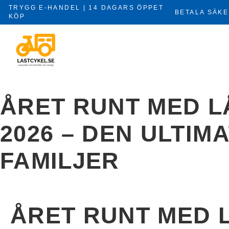
Hoppa
TRYGG E-HANDEL | 14 DAGARS ÖPPET
BETALA SÄKE
till
KÖP
×
innehåll
ÅRET RUNT MED L
2026 – DEN ULTIM
FAMILJER
ÅRET RUNT MED 