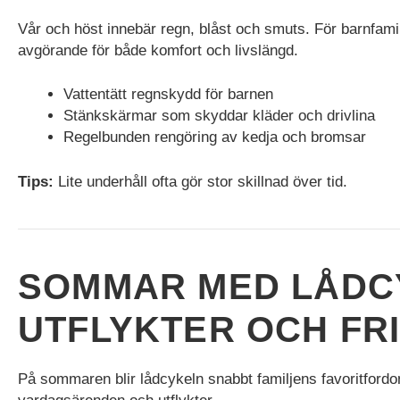
hemsidan.
Vår och höst innebär regn, blåst och smuts. För barnfam
avgörande för både komfort och livslängd.
Marknadsföring
Vattentätt regnskydd för barnen
Marknadsförings-
cookies används
Stänkskärmar som skyddar kläder och drivlina
för att leverera
Regelbunden rengöring av kedja och bromsar
besökare med
anpassade
Tips:
Lite underhåll ofta gör stor skillnad över tid.
annonser baserat
på de sidor de
besökte tidigare
och analysera
effektiviteten i
annonskampanjen.
SOMMAR MED LÅDCY
UTFLYKTER OCH FR
På sommaren blir lådcykeln snabbt familjens favoritfordon