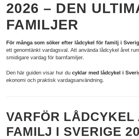
2026 – DEN ULTI
FAMILJER
För många som söker efter lådcykel för familj i Sveri
ett genomtänkt vardagsval. Att använda lådcykel året run
smidigare vardag för barnfamiljer.
Den här guiden visar hur du
cyklar med lådcykel i Sverig
ekonomi och praktisk vardagsanvändning.
Nödvändiga
VARFÖR LÅDCYKEL 
Nödvändiga
cookies är
avgörande för
FAMILJ I SVERIGE 2
webbplatsens
grundläggande