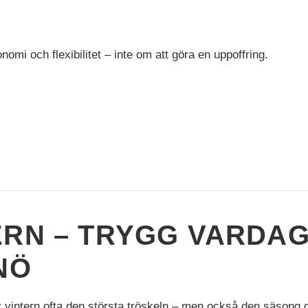
nomi och flexibilitet – inte om att göra en uppoffring.
ERN – TRYGG VARDA
NÖ
r vintern ofta den största tröskeln – men också den säsong d