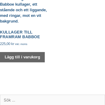
KULLAGER TILL
FRAMRAM BABBOE
225,00
kr
inkl. moms
Lägg till i varukorg
Nödvändiga
Nödvändiga
cookies är
avgörande för
Sök
webbplatsens
efter:
grundläggande