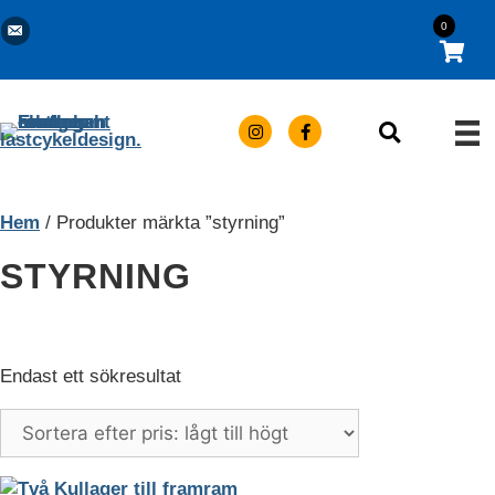
Hoppa
Kontakta oss via e-post
Trygg e-handel | 14 dagars öppet köp
0
till
×
innehåll
Hem
/ Produkter märkta ”styrning”
STYRNING
Endast ett sökresultat