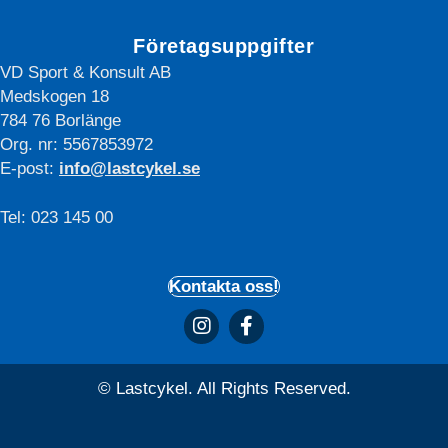
hemsidan.
Företagsuppgifter
VD Sport & Konsult AB
Marknadsföring
Medskogen 18
Marknadsförings-
784 76 Borlänge
cookies används
Org. nr: 5567853972
för att leverera
besökare med
E-post:
info@lastcykel.se
anpassade
annonser baserat
Tel: 023 145 00
på de sidor de
besökte tidigare
och analysera
Kontakta oss!
effektiviteten i
annonskampanjen.
© Lastcykel. All Rights Reserved.