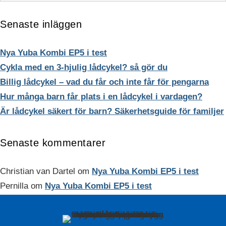
funktioner och
webbplatsen
Senaste inläggen
fungerar inte
på det
avsedda sättet
Nya Yuba Kombi EP5 i test
utan dem.
Cykla med en 3-hjulig lådcykel? så gör du
Dessa
cookies lagrar
Billig lådcykel – vad du får och inte får för pengarna
inga personligt
Hur många barn får plats i en lådcykel i vardagen?
identifierbara
uppgifter.
Är lådcykel säkert för barn? Säkerhetsguide för familjer
Senaste kommentarer
Statistik
Statistik-cookies
används för att
Christian van Dartel
om
Nya Yuba Kombi EP5 i test
förstå hur besökare
interagerar med
Pernilla
om
Nya Yuba Kombi EP5 i test
webbplatsen.
Dessa cookies
hjälper till att ge
information om