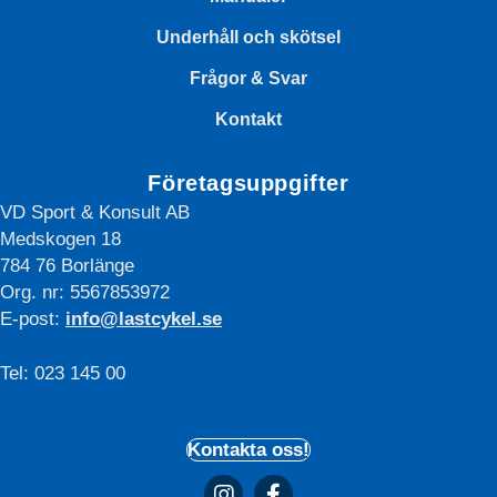
hemsidan.
Underhåll och skötsel
Frågor & Svar
Marknadsföring
Marknadsförings-
Kontakt
cookies används
för att leverera
Företagsuppgifter
besökare med
anpassade
VD Sport & Konsult AB
annonser baserat
Medskogen 18
på de sidor de
784 76 Borlänge
besökte tidigare
Org. nr: 5567853972
och analysera
effektiviteten i
E-post:
info@lastcykel.se
annonskampanjen.
Tel: 023 145 00
Kontakta oss!