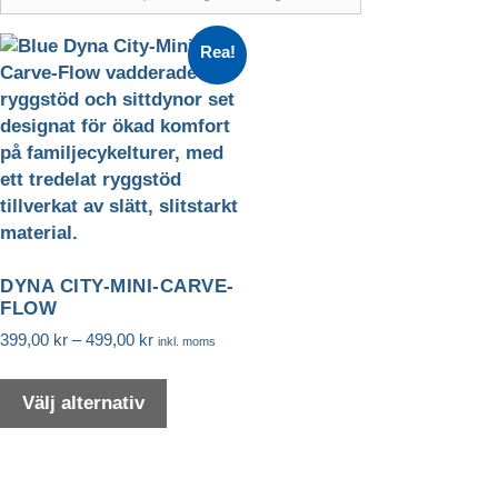
Rea!
DYNA CITY-MINI-CARVE-
FLOW
Prisintervall:
399,00
kr
–
499,00
kr
inkl. moms
399,00 kr
Den
Nödvändiga
till
här
Välj alternativ
Nödvändiga
499,00 kr
produkten
cookies är
avgörande för
har
webbplatsens
flera
grundläggande