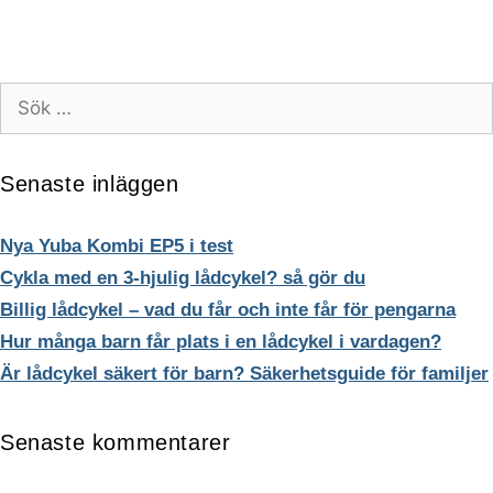
varianter.
funktioner och
De
webbplatsen
olika
fungerar inte
på det
alternativen
Sök
avsedda sättet
kan
efter:
utan dem.
väljas
Dessa
på
cookies lagrar
Senaste inläggen
produktsidan
inga personligt
identifierbara
uppgifter.
Nya Yuba Kombi EP5 i test
Cykla med en 3-hjulig lådcykel? så gör du
Billig lådcykel – vad du får och inte får för pengarna
Statistik
Statistik-cookies
Hur många barn får plats i en lådcykel i vardagen?
används för att
Är lådcykel säkert för barn? Säkerhetsguide för familjer
förstå hur besökare
interagerar med
webbplatsen.
Senaste kommentarer
Dessa cookies
hjälper till att ge
information om