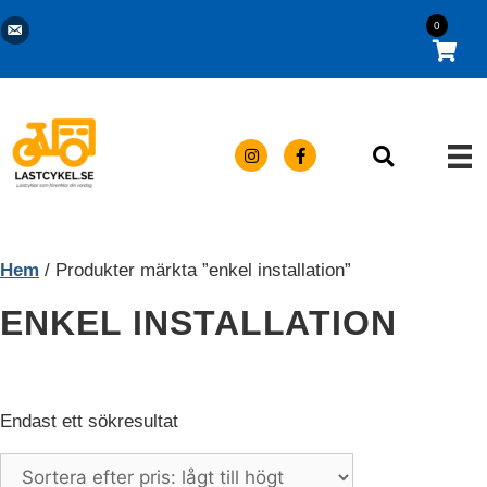
Hoppa
Kontakta oss via e-post
Trygg e-handel | 14 dagars öppet köp
0
till
×
innehåll
Hem
/ Produkter märkta ”enkel installation”
ENKEL INSTALLATION
Endast ett sökresultat