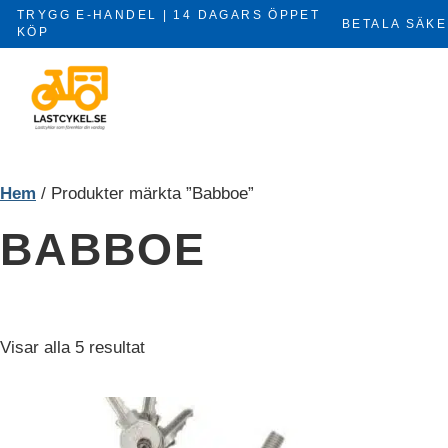
Hoppa
TRYGG E-HANDEL | 14 DAGARS ÖPPET
BETALA SÄKE
till
KÖP
×
innehåll
Hem
/ Produkter märkta ”Babboe”
BABBOE
Sorterade
Visar alla 5 resultat
efter
pris:
lågt
till