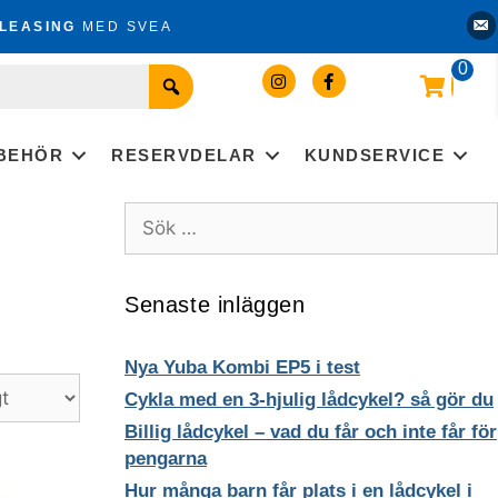
Kon
LEASING
MED SVEA
0
LBEHÖR
RESERVDELAR
KUNDSERVICE
Sök
efter:
Senaste inläggen
Nya Yuba Kombi EP5 i test
Cykla med en 3-hjulig lådcykel? så gör du
Billig lådcykel – vad du får och inte får för
pengarna
Hur många barn får plats i en lådcykel i