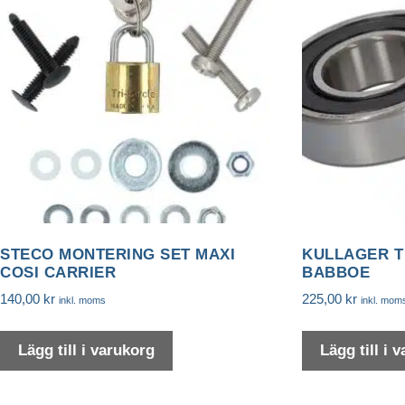
högt
STECO MONTERING SET MAXI
KULLAGER T
COSI CARRIER
BABBOE
140,00
kr
225,00
kr
inkl. moms
inkl. mom
Nödvändiga
Nödvändiga
cookies är
Lägg till i varukorg
Lägg till i 
avgörande för
webbplatsens
grundläggande