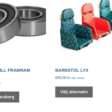
ILL FRAMRAM
BARNSTOL LYX
695,00
kr
inkl. moms
s
Den
här
Välj alternativ
varukorg
produkten
har
flera