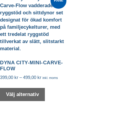
DYNA CITY-MINI-CARVE-
FLOW
Prisintervall:
399,00
kr
–
499,00
kr
inkl. moms
399,00 kr
Den
till
här
Välj alternativ
499,00 kr
produkten
Nödvändiga
har
Nödvändiga
cookies är
flera
avgörande för
varianter.
webbplatsens
De
grundläggande