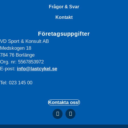
hemsidan.
Frågor & Svar
Kontakt
Marknadsföring
Marknadsförings-
Företagsuppgifter
cookies används
VD Sport & Konsult AB
för att leverera
besökare med
Medskogen 18
anpassade
784 76 Borlänge
annonser baserat
Org. nr: 5567853972
på de sidor de
E-post:
info@lastcykel.se
besökte tidigare
och analysera
effektiviteten i
Tel: 023 145 00
annonskampanjen.
Kontakta oss!