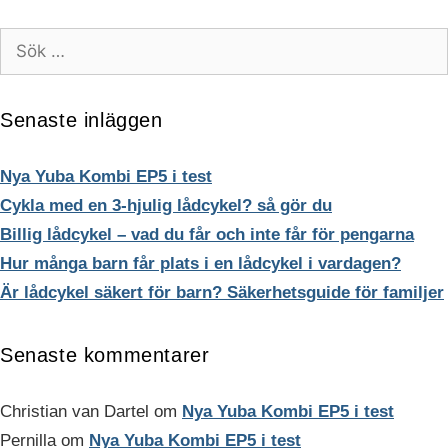
olika
funktioner och
alternativen
webbplatsen
Sök
fungerar inte
kan
efter:
på det
väljas
avsedda sättet
på
utan dem.
Senaste inläggen
produktsidan
Dessa
cookies lagrar
inga personligt
Nya Yuba Kombi EP5 i test
identifierbara
Cykla med en 3-hjulig lådcykel? så gör du
uppgifter.
Billig lådcykel – vad du får och inte får för pengarna
Hur många barn får plats i en lådcykel i vardagen?
Statistik
Är lådcykel säkert för barn? Säkerhetsguide för familjer
Statistik-cookies
används för att
förstå hur besökare
Senaste kommentarer
interagerar med
webbplatsen.
Dessa cookies
Christian van Dartel
om
Nya Yuba Kombi EP5 i test
hjälper till att ge
Pernilla
om
Nya Yuba Kombi EP5 i test
information om