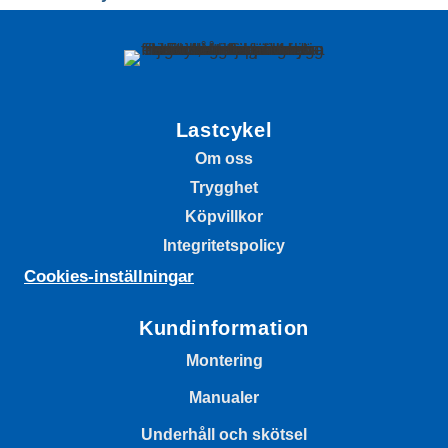
mätvärden, antal
besökare,
avvisningsfrekvens,
trafikkälla etc.
Lastcykel
Upplevelse
Om oss
Upplevelse-cookies
används för att
Trygghet
förstå och
Köpvillkor
analysera de
viktigaste
Integritetspolicy
prestandaindexen
Cookies-inställningar
på webbplatsen
som hjälper till att
leverera en bättre
Kundinformation
användarupplevelse
Montering
för besökarna. Om
du nekar dessa
Manualer
cookies kommer
viss funktionalitet
Underhåll och skötsel
att försvinna från