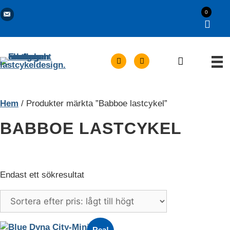
Hoppa
Kontakta oss via e-post
Trygg e-handel | 14 dagars öppet köp
0
till
×
innehåll
Hem
/ Produkter märkta ”Babboe lastcykel”
BABBOE LASTCYKEL
Endast ett sökresultat
Rea!