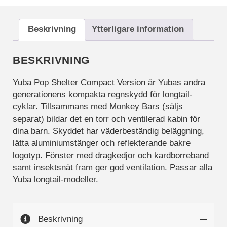
funktioner och
webbplatsen
fungerar inte
Beskrivning
Ytterligare information
på det
avsedda sättet
utan dem.
BESKRIVNING
Dessa
cookies lagrar
Yuba Pop Shelter Compact Version är Yubas andra
inga personligt
generationens kompakta regnskydd för longtail-
identifierbara
cyklar. Tillsammans med Monkey Bars (säljs
uppgifter.
separat) bildar det en torr och ventilerad kabin för
dina barn. Skyddet har väderbeständig beläggning,
lätta aluminiumstänger och reflekterande bakre
Statistik
Statistik-cookies
logotyp. Fönster med dragkedjor och kardborreband
används för att
samt insektsnät fram ger god ventilation. Passar alla
förstå hur besökare
Yuba longtail-modeller.
interagerar med
webbplatsen.
Dessa cookies
hjälper till att ge
Beskrivning
information om