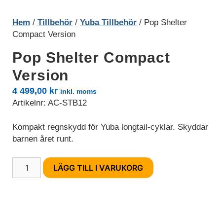
Hem
/
Tillbehör
/
Yuba Tillbehör
/ Pop Shelter
Compact Version
Pop Shelter Compact
Version
4 499,00
kr
inkl. moms
Artikelnr:
AC-STB12
Kompakt regnskydd för Yuba longtail-cyklar. Skyddar
barnen året runt.
Pop
LÄGG TILL I VARUKORG
Nödvändiga
Shelter
Nödvändiga
Compact
cookies är
Version
avgörande för
webbplatsens
mängd
grundläggande