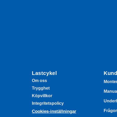
Lastcykel
Kund
Om oss
Monte
Trygghet
Manua
Köpvillkor
Underh
Integritetspolicy
Frågor
Cookies-inställningar