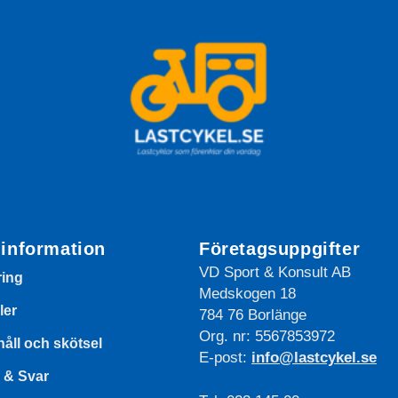
information
Företagsuppgifter
VD Sport & Konsult AB
ring
Medskogen 18
ler
784 76 Borlänge
Org. nr: 5567853972
åll och skötsel
E-post:
info@lastcykel.se
 & Svar