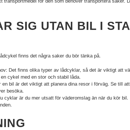
iskt transportmedel för den som behöver transportera saker.
R SIG UTAN BIL I ST
lådcykel finns det några saker du bör tänka på.
v: Det finns olika typer av lådcyklar, så det är viktigt att
 en cykel med en stor och stabil låda.
n bil är det viktigt att planera dina resor i förväg. Se till att
ver besöka.
cyklar är du mer utsatt för väderomslag än när du kör bil. S
anden.
NING