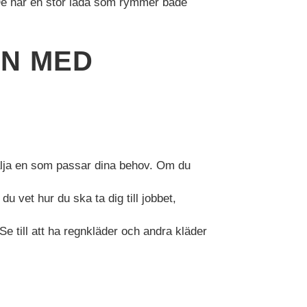
 De har en stor låda som rymmer både
AN MED
 välja en som passar dina behov. Om du
 du vet hur du ska ta dig till jobbet,
e till att ha regnkläder och andra kläder