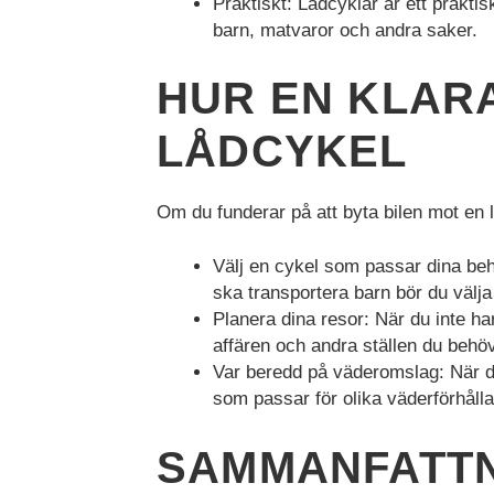
Praktiskt: Lådcyklar är ett prakt
funktioner och
barn, matvaror och andra saker.
webbplatsen
fungerar inte
på det
HUR EN KLARA
avsedda sättet
utan dem.
LÅDCYKEL
Dessa
cookies lagrar
inga personligt
Om du funderar på att byta bilen mot en 
identifierbara
uppgifter.
Välj en cykel som passar dina beho
ska transportera barn bör du välja
Statistik
Planera dina resor: När du inte har e
Statistik-cookies
affären och andra ställen du behö
används för att
Var beredd på väderomslag: När du 
förstå hur besökare
som passar för olika väderförhåll
interagerar med
webbplatsen.
Dessa cookies
SAMMANFATT
hjälper till att ge
information om