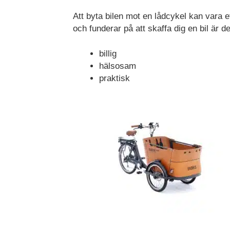
mätvärden, antal
Att byta bilen mot en lådcykel kan vara e
besökare,
och funderar på att skaffa dig en bil är de
avvisningsfrekvens,
trafikkälla etc.
billig
hälsosam
Upplevelse
praktisk
Upplevelse-cookies
används för att
förstå och
analysera de
viktigaste
prestandaindexen
på webbplatsen
som hjälper till att
leverera en bättre
användarupplevelse
för besökarna. Om
du nekar dessa
cookies kommer
viss funktionalitet
att försvinna från