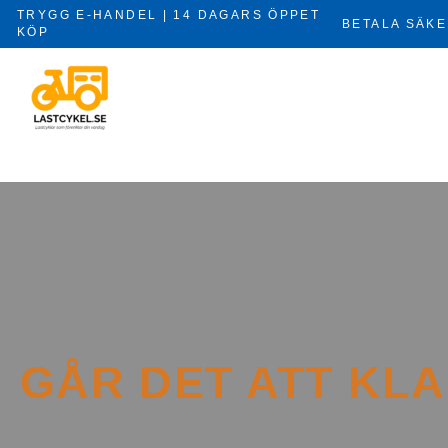
Hoppa
TRYGG E-HANDEL | 14 DAGARS ÖPPET
BETALA SÄKE
till
KÖP
×
innehåll
GÅR DET ATT KLA