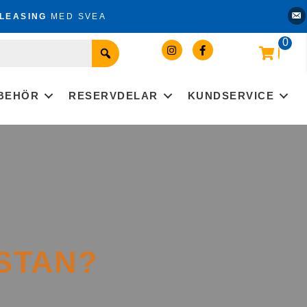
Kon
LEASING
MED SVEA
0
LBEHÖR
RESERVDELAR
KUNDSERVICE
 STAN?