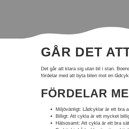
GÅR DET ATT
Det går att klara sig utan bil i stan. Boe
fördelar med att byta bilen mot en lådcyk
FÖRDELAR MED
Nödvändiga
Nödvändiga
Miljövänligt: Lådcyklar är ett bra 
cookies är
Billigt: Att cykla är ett mycket bi
avgörande för
webbplatsens
Hälsosamt: Att cykla är ett bra sät
grundläggande