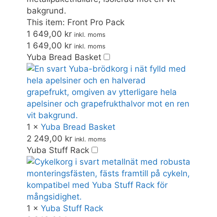
hemsidan.
This item:
Front Pro Pack
1 649,00
kr
inkl. moms
Marknadsföring
1 649,00
kr
inkl. moms
Marknadsförings-
Yuba Bread Basket
cookies används
för att leverera
besökare med
anpassade
annonser baserat
på de sidor de
besökte tidigare
1
×
Yuba Bread Basket
och analysera
2 249,00
kr
effektiviteten i
inkl. moms
annonskampanjen.
Yuba Stuff Rack
1
×
Yuba Stuff Rack