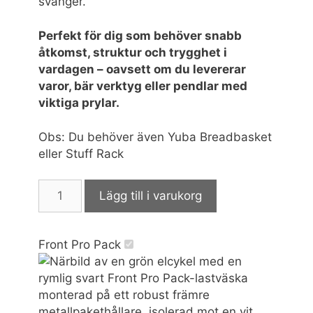
svänger.
mätvärden, antal
besökare,
Perfekt för dig som behöver snabb
avvisningsfrekvens,
åtkomst, struktur och trygghet i
trafikkälla etc.
vardagen – oavsett om du levererar
varor, bär verktyg eller pendlar med
Upplevelse
viktiga prylar.
Upplevelse-cookies
används för att
Obs: Du behöver även Yuba Breadbasket
förstå och
eller Stuff Rack
analysera de
viktigaste
prestandaindexen
Front
Lägg till i varukorg
på webbplatsen
Pro
som hjälper till att
Pack
leverera en bättre
mängd
användarupplevelse
Front Pro Pack
för besökarna. Om
du nekar dessa
cookies kommer
viss funktionalitet
att försvinna från