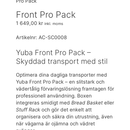
Pro Pack
funktioner och
webbplatsen
Front Pro Pack
fungerar inte
på det
1 649,00
kr
inkl. moms
avsedda sättet
utan dem.
Artikelnr:
AC-SC0008
Dessa cookies
lagrar inga
personligt
Yuba Front Pro Pack –
identifierbara
Skyddad transport med stil
uppgifter.
Optimera dina dagliga transporter med
Yuba Front Pro Pack – en slitstark och
Statistik
Statistik-cookies
vädertålig förvaringslösning framtagen för
används för att
professionell användning. Boxen
förstå hur besökare
integreras smidigt med
Bread Basket
eller
interagerar med
Stuff Rack
och gör det enkelt att
webbplatsen.
organisera och säkra din utrustning, även
Dessa cookies
hjälper till att ge
när vägarna är ojämna och vädret
information om