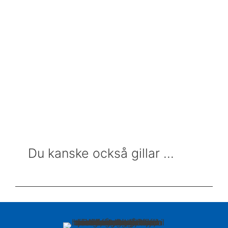
OKO punkteringsskyddsvätska 250ML
139,00
kr
inkl. moms
Läs mer
Du kanske också gillar ...