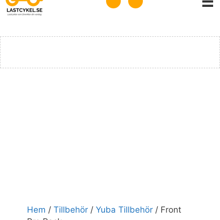
Nödvändiga
Nödvändiga
cookies är
avgörande för
webbplatsens
Hem
/
Tillbehör
/
Yuba Tillbehör
/ Front
grundläggande