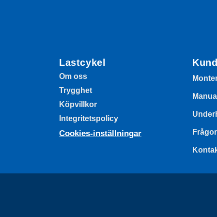
Lastcykel
Kund
Om oss
Monte
Trygghet
Manua
Köpvillkor
Underh
Integritetspolicy
Frågor
Cookies-inställningar
Konta