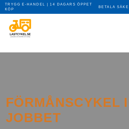
Hoppa
TRYGG E-HANDEL | 14 DAGARS ÖPPET
BETALA SÄKE
till
KÖP
×
innehåll
FÖRMÅNSCYKEL I 
JOBBET