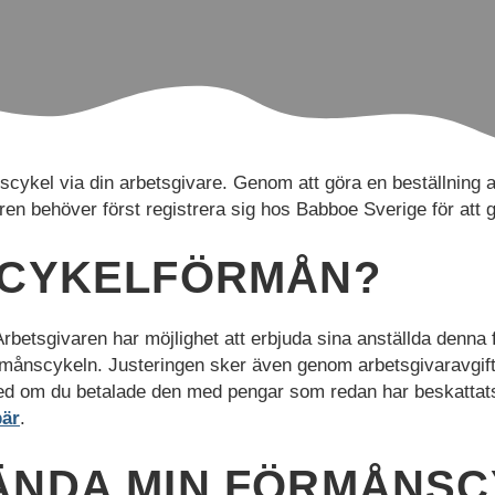
scykel via din arbetsgivare. Genom att göra en beställnin
ren behöver först registrera sig hos Babboe Sverige för att g
 CYKELFÖRMÅN?
rbetsgivaren har möjlighet att erbjuda sina anställda denna f
örmånscykeln. Justeringen sker även genom arbetsgivaravgift
t med om du betalade den med pengar som redan har beskattat
bär
.
NDA MIN FÖRMÅNSCY