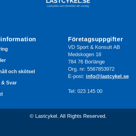
information
Företagsuppgifter
VD Sport & Konsult AB
ring
Medskogen 18
ler
784 76 Borlänge
Org. nr: 5567853972
åll och skötsel
E-post:
info@lastcykel.se
 & Svar
Tel: 023 145 00
kt
© Lastcykel. All Rights Reserved.