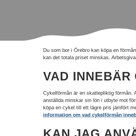
Du som bor i Örebro kan köpa en förmån
kan det totala priset minskas. Arbetsgiva
VAD INNEBÄR
Cykelförmån är en skattepliktig förmån. A
anställda minskar sin lön i utbyte mot f
Nödvändiga
köpa en cykel till ett lägre pris jämför
Nödvändiga
information om vad cykelförmån inne
cookies är
avgörande för
webbplatsens
KAN JAG ANVÄ
grundläggande