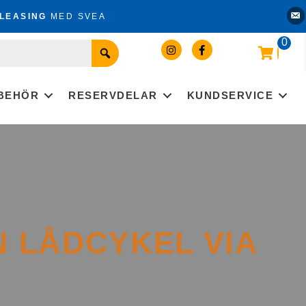
Kon
LEASING
MED SVEA
0
LBEHÖR
RESERVDELAR
KUNDSERVICE
N LÅDCYKEL VIA