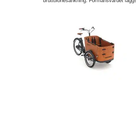
bruttolönesänkning. Förmånsvärdet läggs
mätvärden, antal
besökare,
avvisningsfrekvens,
trafikkälla etc.
Upplevelse
Upplevelse-cookies
används för att
förstå och
analysera de
viktigaste
prestandaindexen
på webbplatsen
som hjälper till att
leverera en bättre
användarupplevelse
för besökarna. Om
du nekar dessa
cookies kommer
viss funktionalitet
att försvinna från