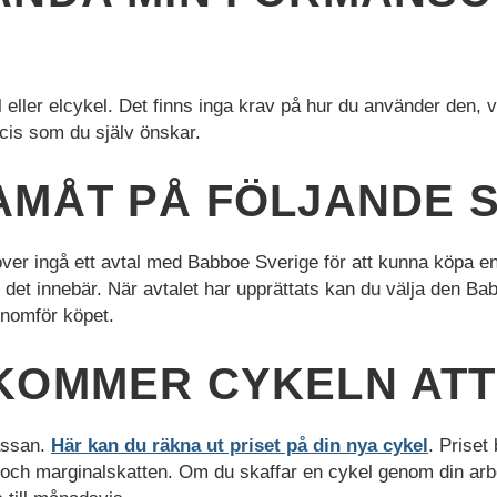
ler elcykel. Det finns inga krav på hur du använder den, var
cis som du själv önskar.
AMÅT PÅ FÖLJANDE 
över ingå ett avtal med Babboe Sverige för att kunna köpa en
d det innebär. När avtalet har upprättats kan du välja den B
enomför köpet.
KOMMER CYKELN ATT
kassan.
Här kan du räkna ut priset på din nya cykel
. Priset
n och marginalskatten. Om du skaffar en cykel genom din arb