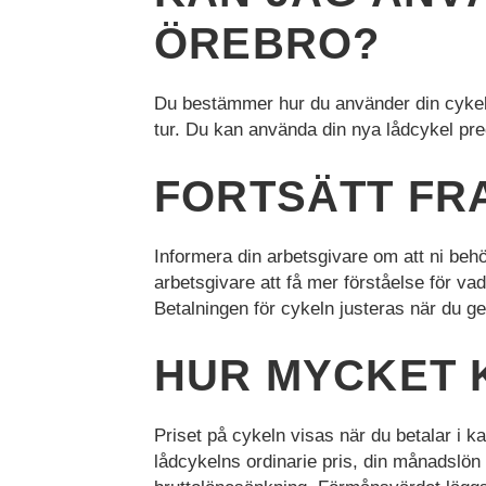
funktioner och
ÖREBRO?
webbplatsen
fungerar inte
på det
Du bestämmer hur du använder din cykel el
avsedda sättet
utan dem.
tur. Du kan använda din nya lådcykel pre
Dessa
cookies lagrar
FORTSÄTT FR
inga personligt
identifierbara
uppgifter.
Informera din arbetsgivare om att ni beh
arbetsgivare att få mer förståelse för va
Statistik
Betalningen för cykeln justeras när du g
Statistik-cookies
används för att
HUR MYCKET 
förstå hur besökare
interagerar med
webbplatsen.
Priset på cykeln visas när du betalar i 
Dessa cookies
hjälper till att ge
lådcykelns ordinarie pris, din månadslö
information om