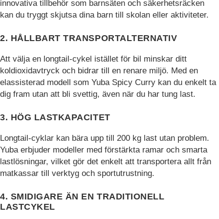
innovativa tillbehör som barnsäten och säkerhetsräcken
mätvärden, antal
kan du tryggt skjutsa dina barn till skolan eller aktiviteter.
besökare,
avvisningsfrekvens,
trafikkälla etc.
2. HÅLLBART TRANSPORTALTERNATIV
Att välja en longtail-cykel istället för bil minskar ditt
koldioxidavtryck och bidrar till en renare miljö. Med en
Upplevelse
Upplevelse-cookies
elassisterad modell som Yuba Spicy Curry kan du enkelt ta
används för att
dig fram utan att bli svettig, även när du har tung last.
förstå och
analysera de
3. HÖG LASTKAPACITET
viktigaste
prestandaindexen
Longtail-cyklar kan bära upp till 200 kg last utan problem.
på webbplatsen
som hjälper till att
Yuba erbjuder modeller med förstärkta ramar och smarta
leverera en bättre
lastlösningar, vilket gör det enkelt att transportera allt från
användarupplevelse
matkassar till verktyg och sportutrustning.
för besökarna. Om
du nekar dessa
4. SMIDIGARE ÄN EN TRADITIONELL
cookies kommer
LASTCYKEL
viss funktionalitet
att försvinna från