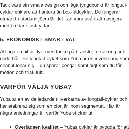
Tack vare sin smala design och låga tyngdpunkt är longtail-
hemsidan.
cyklar enklare att hantera än box-lådcyklar. De fungerar
utmärkt i stadsmiljöer där det kan vara svårt att navigera
Marknadsföring
med bredare lastcyklar.
Marknadsförings-
cookies används
5. EKONOMISKT SMART VAL
för att leverera
besökare med
Att äga en bil är dyrt med tanke på bränsle, försäkring och
anpassade
underhåll. En longtail-cykel som Yuba är en investering som
annonser baserat
på de sidor de
snabbt lönar sig – du sparar pengar samtidigt som du får
besökte tidigare
motion och frisk luft.
och analysera
effektiviteten i
VARFÖR VÄLJA YUBA?
annonskampanjen.
Yuba är en av de ledande tillverkarna av longtail-cyklar och
har etablerat sig som en pionjär inom segmentet. Här är
några anledningar till varför Yuba sticker ut:
Överlägsen kvalitet
– Yubas cyklar är byggda för att