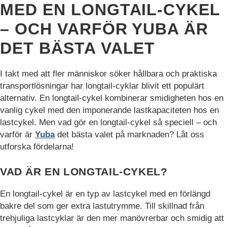
MED EN LONGTAIL-CYKEL
– OCH VARFÖR YUBA ÄR
DET BÄSTA VALET
I takt med att fler människor söker hållbara och praktiska
transportlösningar har longtail-cyklar blivit ett populärt
alternativ. En longtail-cykel kombinerar smidigheten hos en
vanlig cykel med den imponerande lastkapaciteten hos en
lastcykel. Men vad gör en longtail-cykel så speciell – och
varför är
Yuba
det bästa valet på marknaden? Låt oss
utforska fördelarna!
VAD ÄR EN LONGTAIL-CYKEL?
Nödvändiga
Nödvändiga
En longtail-cykel är en typ av lastcykel med en förlängd
cookies är
avgörande för
bakre del som ger extra lastutrymme. Till skillnad från
webbplatsens
trehjuliga lastcyklar är den mer manövrerbar och smidig att
grundläggande