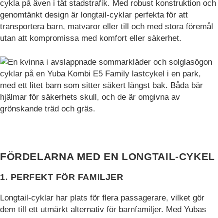
cykla på även i tät stadstrafik. Med robust konstruktion och
funktioner och
genomtänkt design är longtail-cyklar perfekta för att
webbplatsen
transportera barn, matvaror eller till och med stora föremål
fungerar inte
på det
utan att kompromissa med komfort eller säkerhet.
avsedda sättet
utan dem.
Dessa
cookies lagrar
inga personligt
identifierbara
uppgifter.
Statistik
Statistik-cookies
FÖRDELARNA MED EN LONGTAIL-CYKEL
används för att
förstå hur besökare
1. PERFEKT FÖR FAMILJER
interagerar med
webbplatsen.
Dessa cookies
Longtail-cyklar har plats för flera passagerare, vilket gör
hjälper till att ge
dem till ett utmärkt alternativ för barnfamiljer. Med Yubas
information om