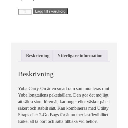
fungerar inte
på det avsedda
Carry-
Lägg till i varukorg
sättet utan
On
dem. Dessa
cookies lagrar
mängd
inga
personligt
identifierbara
uppgifter.
Beskrivning
Ytterligare information
Statistik
Statistik-cookies
Beskrivning
används för att
förstå hur besökare
interagerar med
Yuba Carry-On är en smart ram som monteras runt
webbplatsen. Dessa
cookies hjälper till
Yuba longtailens pakethållare. Den gör det möjligt
att ge information
att säkra stora föremål, kartonger eller väskor på ett
om mätvärden,
säkert och stabilt sätt. Kan kombineras med Utility
antal besökare,
Straps eller 2-Go Bags för ännu mer lastflexibilitet.
avvisningsfrekvens,
trafikkälla etc.
Enkel att ta bort och sätta tillbaka vid behov.