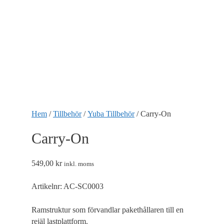
Hem
/
Tillbehör
/
Yuba Tillbehör
/ Carry-On
Carry-On
Nödvändiga
549,00
kr
inkl. moms
Nödvändiga
cookies är
avgörande för
Artikelnr:
AC-SC0003
webbplatsens
grundläggande
Ramstruktur som förvandlar pakethållaren till en
funktioner och
webbplatsen
rejäl lastplattform.