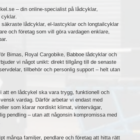
el.se – din online-specialist på lådcyklar,
 cyklar.
 säkraste lådcyklar, el-lastcyklar och longtailcyklar
lare och företag som vill göra vardagen enklare,
bar.
för Bimas, Royal Cargobike, Babboe lådcyklar och
bjuder vi något unikt: direkt tillgång till de senaste
servdelar, tillbehör och personlig support – helt utan
i att en lådcykel ska vara trygg, funktionell och
svensk vardag. Därför arbetar vi endast med
ler som klarar nordiskt klimat, vintervägar,
lig pendling – utan att någonsin kompromissa med
.
pt många familjer, pendlare och företag att hitta rätt