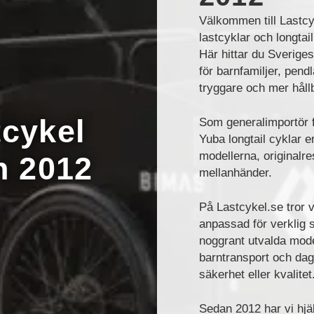
Välkommen till Lastcyk
lastcyklar och longtail
Här hittar du Sveriges
för barnfamiljer, pend
tryggare och mer håll
tcykel
Som generalimportör 
Yuba longtail cyklar er
modellerna, originalre
n 2012
mellanhänder.
På Lastcykel.se tror v
anpassad för verklig 
noggrant utvalda model
barntransport och dag
säkerhet eller kvalitet
Sedan 2012 har vi hjäl