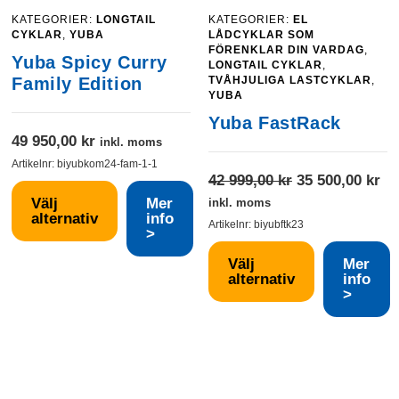
KATEGORIER:
LONGTAIL
KATEGORIER:
EL
CYKLAR
,
YUBA
LÅDCYKLAR SOM
FÖRENKLAR DIN VARDAG
,
Yuba Spicy Curry
LONGTAIL CYKLAR
,
Family Edition
TVÅHJULIGA LASTCYKLAR
,
YUBA
Yuba FastRack
49 950,00
kr
inkl. moms
Artikelnr:
biyubkom24-fam-1-1
Det
De
42 999,00
kr
35 500,00
kr
ursprungliga
nu
Välj
Mer
inkl. moms
alternativ
info
priset
pr
Artikelnr:
biyubftk23
>
var:
är:
Den
Välj
Mer
42
35
här
alternativ
info
999,00 kr.
50
produkten
>
Den
har
här
flera
produkten
varianter.
har
De
flera