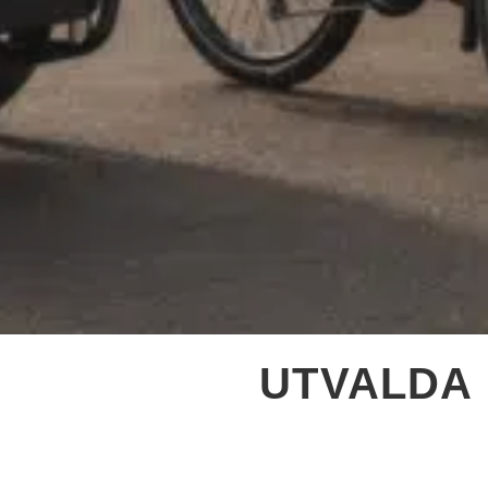
funktioner och
webbplatsen
fungerar inte
på det
avsedda sättet
utan dem.
Dessa
cookies lagrar
inga personligt
identifierbara
uppgifter.
Statistik
Statistik-cookies
används för att
UTVALDA
förstå hur besökare
interagerar med
webbplatsen.
Dessa cookies
hjälper till att ge
information om