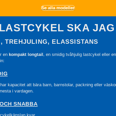
Se alla modeller
 LASTCYKEL SKA JAG
, TREHJULING, ELASSISTANS
er en
kompakt longtail
, en smidig tvåhjulig lastcykel eller en
in:
DIG
r kapacitet att bära barn, barnstolar, packning eller väskor
 mesta i vardagen.
 OCH SNABBA
 cykelkänslan kvar.