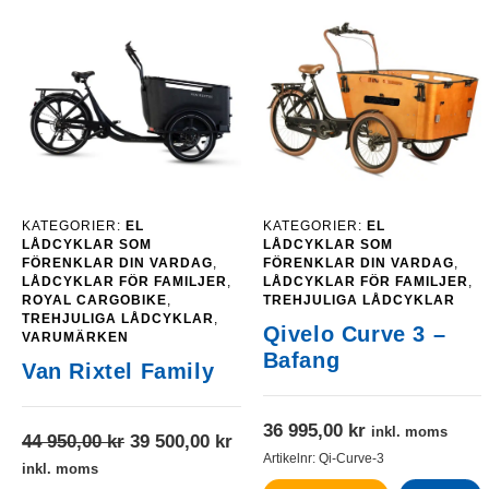
mätvärden, antal
besökare,
avvisningsfrekvens,
trafikkälla etc.
Upplevelse
Upplevelse-cookies
används för att
förstå och
KATEGORIER:
EL
KATEGORIER:
EL
analysera de
LÅDCYKLAR SOM
LÅDCYKLAR SOM
FÖRENKLAR DIN VARDAG
,
FÖRENKLAR DIN VARDAG
,
viktigaste
LÅDCYKLAR FÖR FAMILJER
,
LÅDCYKLAR FÖR FAMILJER
,
prestandaindexen
ROYAL CARGOBIKE
,
TREHJULIGA LÅDCYKLAR
på webbplatsen
TREHJULIGA LÅDCYKLAR
,
Qivelo Curve 3 –
som hjälper till att
VARUMÄRKEN
leverera en bättre
Bafang
Van Rixtel Family
användarupplevelse
för besökarna. Om
du nekar dessa
36 995,00
kr
inkl. moms
Det
Det
44 950,00
kr
39 500,00
kr
cookies kommer
Artikelnr:
Qi-Curve-3
viss funktionalitet
ursprungliga
nuvarande
inkl. moms
att försvinna från