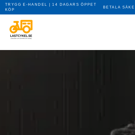
Hoppa
TRYGG E-HANDEL | 14 DAGARS ÖPPET
BETALA SÄKE
till
KÖP
×
innehåll