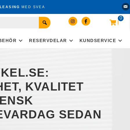
Kon
LEASING
MED SVEA
0
LBEHÖR
RESERVDELAR
KUNDSERVICE
KEL.SE:
ET, KVALITET
VENSK
EVARDAG SEDAN