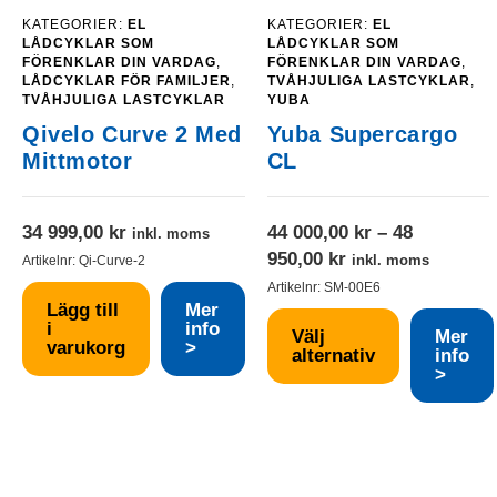
KATEGORIER:
EL
KATEGORIER:
EL
LÅDCYKLAR SOM
LÅDCYKLAR SOM
FÖRENKLAR DIN VARDAG
,
FÖRENKLAR DIN VARDAG
,
LÅDCYKLAR FÖR FAMILJER
,
TVÅHJULIGA LASTCYKLAR
,
TVÅHJULIGA LASTCYKLAR
YUBA
Qivelo Curve 2 Med
Yuba Supercargo
Mittmotor
CL
34 999,00
kr
44 000,00
kr
–
48
inkl. moms
Prisintervall:
950,00
kr
inkl. moms
Artikelnr:
Qi-Curve-2
44
Artikelnr:
SM-00E6
Lägg till
Mer
000,00 kr
i
info
Välj
Mer
till
varukorg
>
alternativ
info
48
>
950,00 kr
Den
här
produkten
har