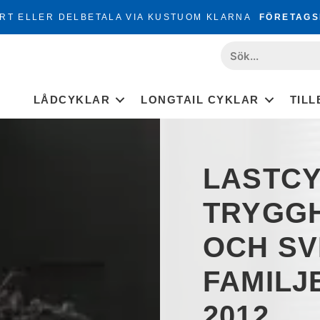
RT ELLER DELBETALA VIA KUSTUOM KLARNA
FÖRETAGS
LÅDCYKLAR
LONGTAIL CYKLAR
TIL
LASTCY
TRYGGH
OCH S
FAMILJ
2012