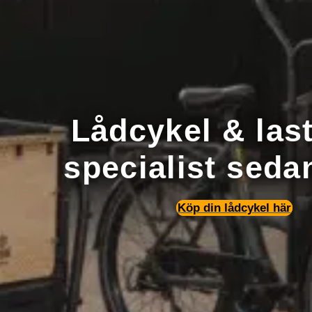
Lådcykel & las
specialist seda
Köp din lådcykel här
Nödvändiga
Nödvändiga
cookies är
avgörande för
webbplatsens
grundläggande