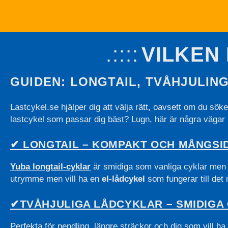
VILKEN
GUIDEN: LONGTAIL, TVÅHJULING
Lastcykel.se hjälper dig att välja rätt, oavsett om du sök
lastcykel som passar dig bäst? Lugn, här är några vägar 
✔
LONGTAIL – KOMPAKT OCH MÅNGSI
Yuba longtail-cyklar
är smidiga som vanliga cyklar men ha
utrymme men vill ha en
el-lådcykel
som fungerar till det
✔TVÅHJULIGA LÅDCYKLAR – SMIDIGA
Perfekta för pendling, längre sträckor och dig som vill ha