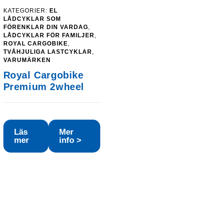
KATEGORIER:
EL
LÅDCYKLAR SOM
FÖRENKLAR DIN VARDAG
,
LÅDCYKLAR FÖR FAMILJER
,
ROYAL CARGOBIKE
,
TVÅHJULIGA LASTCYKLAR
,
VARUMÄRKEN
Royal Cargobike
Premium 2wheel
t
varande
iset
Läs
Mer
mer
info >
0,00 kr.